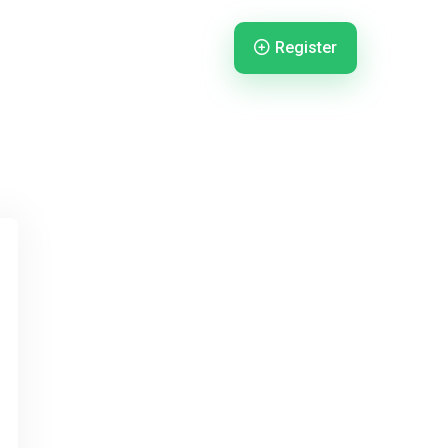
Register
gister
Login
Login