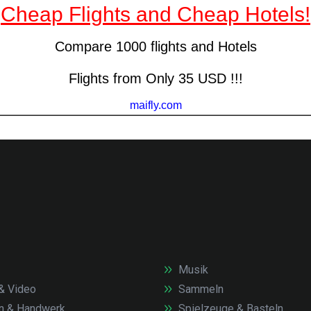
Musik
& Video
Sammeln
n & Handwerk
Spielzeuge & Basteln