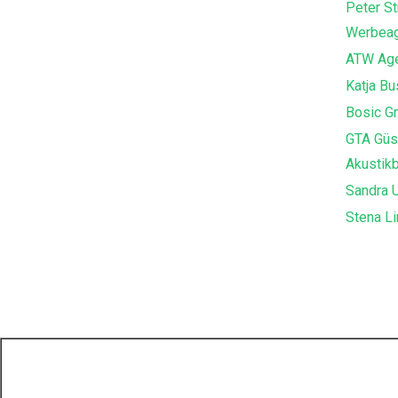
Peter St
Werbeag
ATW Age
Katja B
Bosic G
GTA Güs
Akustik
Sandra U
Stena Li