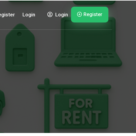
Register
gister
Login
Login