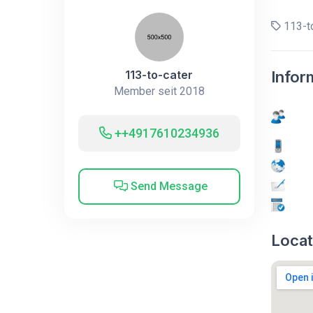
113-to
113-to-cater
Infor
Member seit 2018
++4917610234936
Send Message
Locat