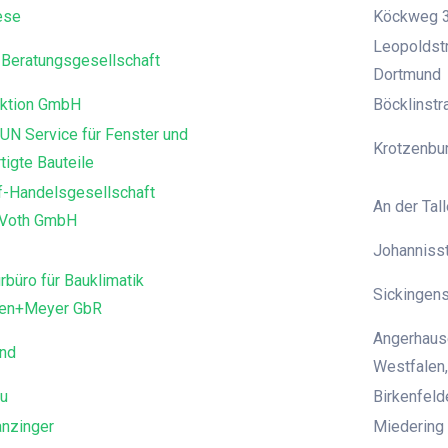
ese
Köckweg 3
Leopoldstr
Beratungsgesellschaft
Dortmund
ktion GmbH
Böcklinst
UN Service für Fenster und
Krotzenbur
tigte Bauteile
f-Handelsgesellschaft
An der Tall
 Voth GmbH
Johanniss
rbüro für Bauklimatik
Sickingens
den+Meyer GbR
Angerhause
and
Westfalen,
u
Birkenfeld
anzinger
Miedering 