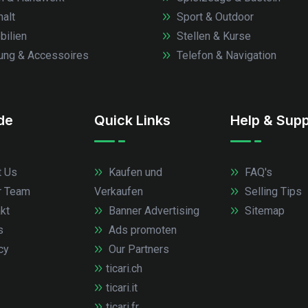
alt
Sport & Outdoor
ilien
Stellen & Kurse
ung & Accessoires
Telefon & Navigation
.de
Quick Links
Help & Supp
 Us
Kaufen und
FAQ's
r Team
Verkaufen
Selling Tips
kt
Banner Advertising
Sitemap
s
Ads promoten
cy
Our Partners
ticari.ch
ticari.it
ticari.fr