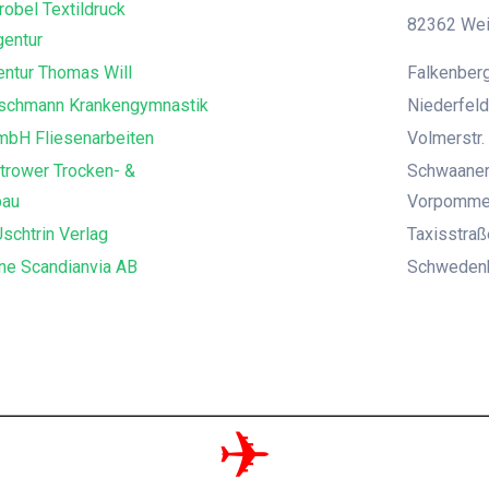
robel Textildruck
82362 Weil
entur
ntur Thomas Will
Falkenberg
uschmann Krankengymnastik
Niederfeld
mbH Fliesenarbeiten
Volmerstr. 
trower Trocken- &
Schwaaner
bau
Vorpomme
schtrin Verlag
Taxisstra
ne Scandianvia AB
Schwedenka