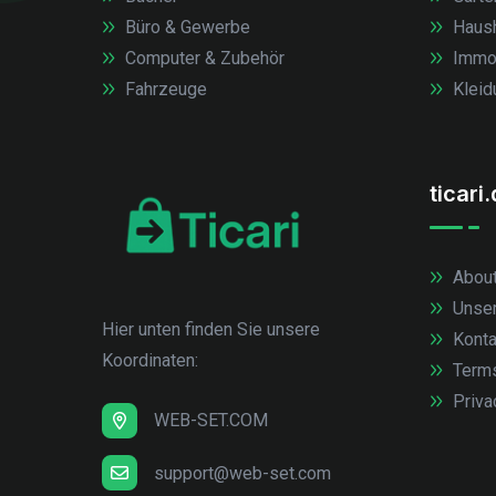
Büro & Gewerbe
Haush
Computer & Zubehör
Immob
Fahrzeuge
Kleid
ticari
About
Unse
Hier unten finden Sie unsere
Konta
Koordinaten:
Term
Priva
WEB-SET.COM
support@web-set.com