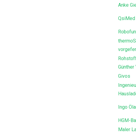
Anke Gi
QsiMed 
Robofun
thermoS
vorgefer
Rohstof
Günther
Givos
Ingenieu
Hausla
Ingo Öl
HGM-Ba
Maler L