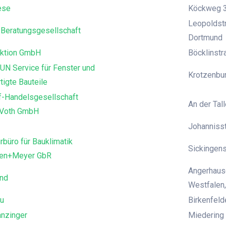
ese
Köckweg 3
Leopoldstr
Beratungsgesellschaft
Dortmund
ktion GmbH
Böcklinst
UN Service für Fenster und
Krotzenbur
tigte Bauteile
f-Handelsgesellschaft
An der Tall
 Voth GmbH
Johanniss
rbüro für Bauklimatik
Sickingens
den+Meyer GbR
Angerhause
and
Westfalen,
u
Birkenfeld
anzinger
Miedering 