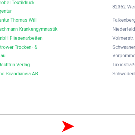
robel Textildruck
82362 Weil
entur
ntur Thomas Will
Falkenberg
uschmann Krankengymnastik
Niederfeld
mbH Fliesenarbeiten
Volmerstr. 
trower Trocken- &
Schwaaner
bau
Vorpomme
schtrin Verlag
Taxisstra
ne Scandianvia AB
Schwedenka