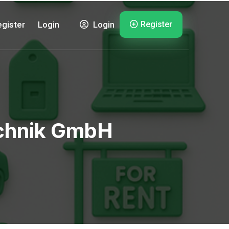
Register
gister
Login
Login
echnik GmbH