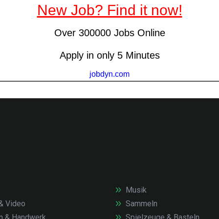
Musik
& Video
Sammeln
n & Handwerk
Spielzeuge & Basteln