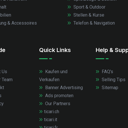
alt
Sport & Outdoor
ilien
Stellen & Kurse
ung & Accessoires
Telefon & Navigation
.de
Quick Links
Help & Supp
 Us
Kaufen und
FAQ's
r Team
Verkaufen
Selling Tips
kt
Banner Advertising
Sitemap
s
Ads promoten
cy
Our Partners
ticari.ch
ticari.it
ticari.fr