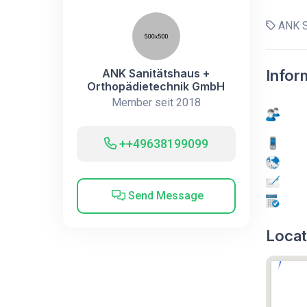
ANK S
ANK Sanitätshaus +
Infor
Orthopädietechnik GmbH
Member seit 2018
++49638199099
Send Message
Locat