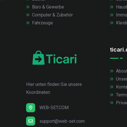
Büro & Gewerbe
Haush
Computer & Zubehör
Immob
Fahrzeuge
Kleid
ticari
About
Unse
Hier unten finden Sie unsere
Konta
Koordinaten:
Term
Priva
WEB-SET.COM
support@web-set.com