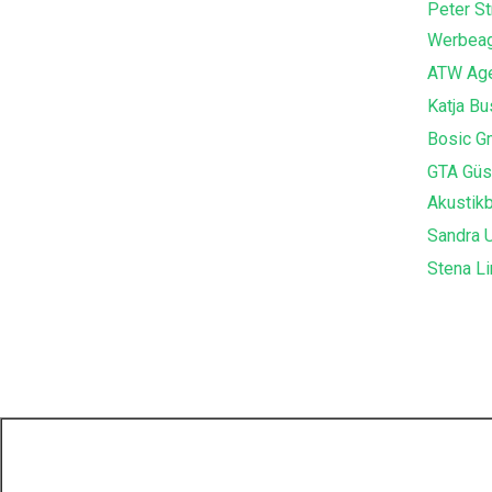
Peter St
Werbeag
ATW Age
Katja B
Bosic G
GTA Güs
Akustik
Sandra U
Stena Li