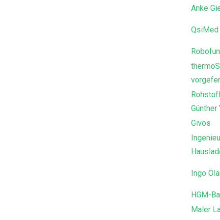
Anke Gi
QsiMed 
Robofun
thermoS
vorgefer
Rohstof
Günther
Givos
Ingenieu
Hausla
Ingo Öl
HGM-Ba
Maler L