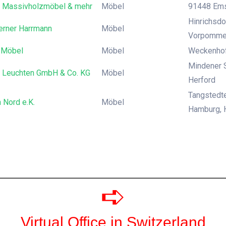
Massivholzmöbel & mehr
Möbel
91448 Emsk
Hinrichsdo
rner Harrmann
Möbel
Vorpomme
 Möbel
Möbel
Weckenhofs
Mindener S
 Leuchten GmbH & Co. KG
Möbel
Herford
Tangstedte
 Nord e.K.
Möbel
Hamburg, 