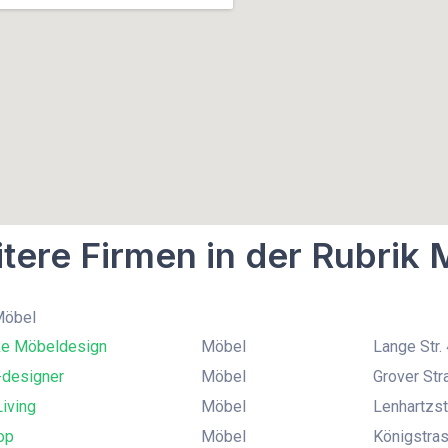
tere Firmen in der Rubrik
Möbel
e Möbeldesign
Möbel
Lange Str.
-designer
Möbel
Grover St
Living
Möbel
Lenhartzs
op
Möbel
Königstras