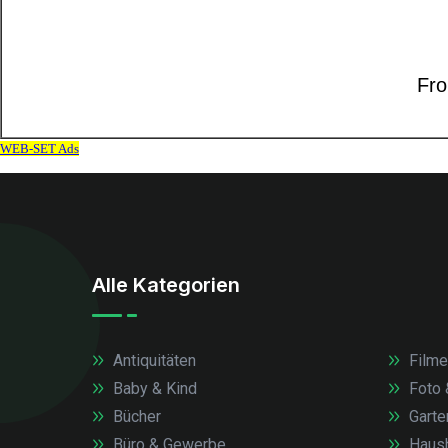
Alle Kategorien
Antiquitäten
Filme
Baby & Kind
Foto 
Bücher
Garte
Büro & Gewerbe
Haush