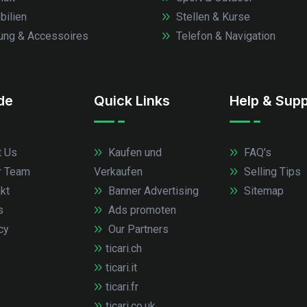
ilien
Stellen & Kurse
ung & Accessoires
Telefon & Navigation
.de
Quick Links
Help & Supp
 Us
Kaufen und
FAQ's
r Team
Verkaufen
Selling Tips
kt
Banner Advertising
Sitemap
s
Ads promoten
cy
Our Partners
ticari.ch
ticari.it
ticari.fr
ticari.co.uk