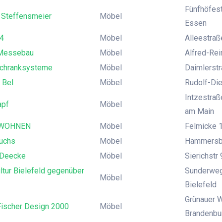
Fünfhöfest
h Steffensmeier
Möbel
Essen
4
Möbel
Alleestraß
Messebau
Möbel
Alfred-Rei
Schranksysteme
Möbel
Daimlerstr
 Bel
Möbel
Rudolf-Die
Intzestraß
apf
Möbel
am Main
 WOHNEN
Möbel
Felmicke 1
uchs
Möbel
Hammersb
 Deecke
Möbel
Sierichstr
ltur Bielefeld gegenüber
Sunderweg 
Möbel
Bielefeld
Grünauer 
Fischer Design 2000
Möbel
Brandenbu