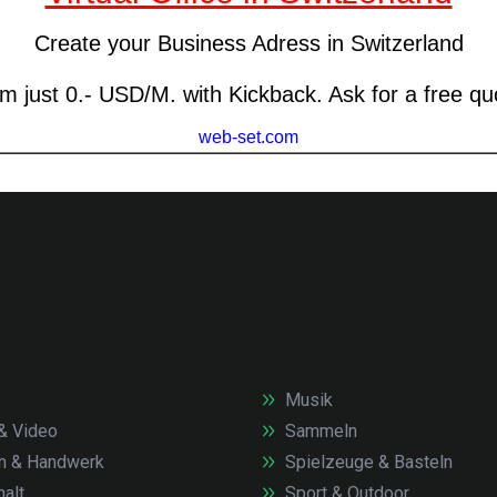
Musik
& Video
Sammeln
n & Handwerk
Spielzeuge & Basteln
alt
Sport & Outdoor