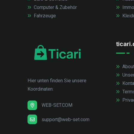
Computer & Zubehör
Immob
Fahrzeuge
Kleid
ticari
About
Unse
Hier unten finden Sie unsere
Konta
Koordinaten:
Term
Priva
WEB-SET.COM
support@web-set.com