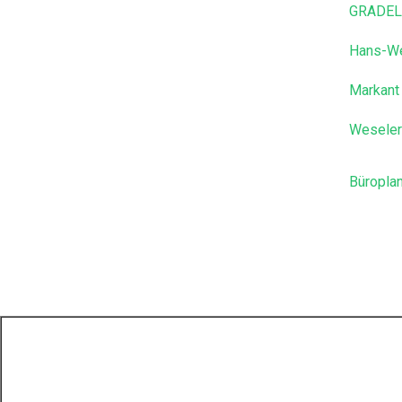
GRADEL 
Hans-We
Markant
Weseler
Büroplan