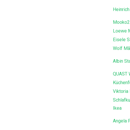
Heinric
Mooko2
Loewe 
Eisele 
Wolf Mã
Albin St
QUAST
Küchenf
Viktoria
Schlafku
Ikea
Angela 