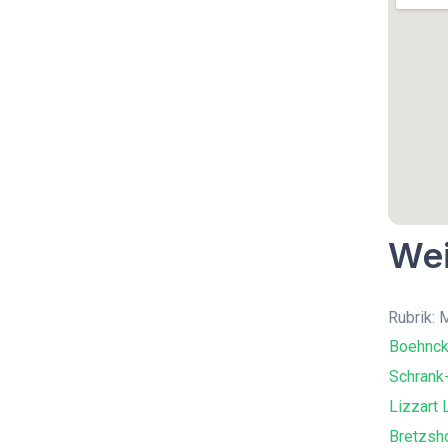
Wei
Rubrik: 
Boehnck
Schrank
Lizzart 
Bretzsh