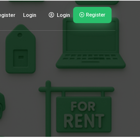
Register
gister
Login
Login