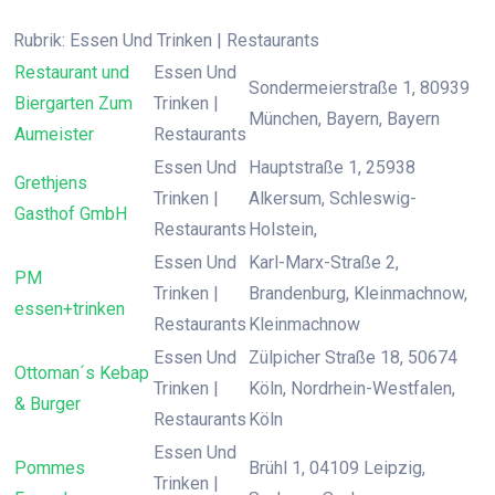
Rubrik: Essen Und Trinken | Restaurants
Restaurant und
Essen Und
Sondermeierstraße 1, 80939
Biergarten Zum
Trinken |
München, Bayern, Bayern
Aumeister
Restaurants
Essen Und
Hauptstraße 1, 25938
Grethjens
Trinken |
Alkersum, Schleswig-
Gasthof GmbH
Restaurants
Holstein,
Essen Und
Karl-Marx-Straße 2,
PM
Trinken |
Brandenburg, Kleinmachnow,
essen+trinken
Restaurants
Kleinmachnow
Essen Und
Zülpicher Straße 18, 50674
Ottoman´s Kebap
Trinken |
Köln, Nordrhein-Westfalen,
& Burger
Restaurants
Köln
Essen Und
Pommes
Brühl 1, 04109 Leipzig,
Trinken |