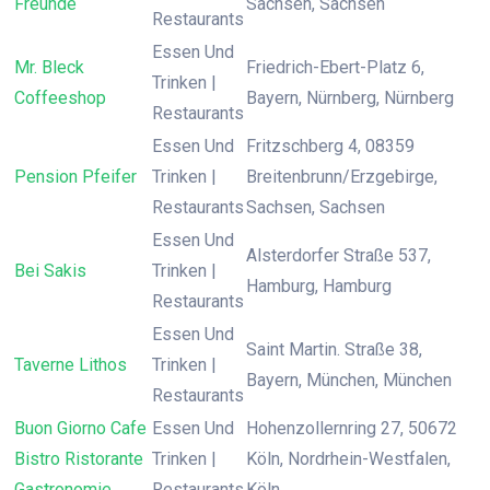
Freunde
Sachsen, Sachsen
Restaurants
Essen Und
Mr. Bleck
Friedrich-Ebert-Platz 6,
Trinken |
Coffeeshop
Bayern, Nürnberg, Nürnberg
Restaurants
Essen Und
Fritzschberg 4, 08359
Pension Pfeifer
Trinken |
Breitenbrunn/Erzgebirge,
Restaurants
Sachsen, Sachsen
Essen Und
Alsterdorfer Straße 537,
Bei Sakis
Trinken |
Hamburg, Hamburg
Restaurants
Essen Und
Saint Martin. Straße 38,
Taverne Lithos
Trinken |
Bayern, München, München
Restaurants
Buon Giorno Cafe
Essen Und
Hohenzollernring 27, 50672
Bistro Ristorante
Trinken |
Köln, Nordrhein-Westfalen,
Gastronomie
Restaurants
Köln