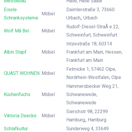
Messebau
Halle, Halle Saale
Eisele
Daimlerstraße 3, 73660
Möbel
Schranksysteme
Urbach,, Urbach
Rudolf-Diesel-StraÃ e 22,
Wolf Mã Bel
Möbel
Schweinfurt, Schweinfurt
Intzestraße 18, 60314
Albin Stapf
Möbel
Frankfurt am Main, Hessen,
Frankfurt am Main
Felmicke 1, 57462 Olpe,
QUAST WOHNEN
Möbel
Nordrhein-Westfalen, Olpe
Hammersbecker Weg 21,
Küchenfuchs
Möbel
Schwanewede,
Schwanewede
Sierichstr 98, 22299
Viktoria Deecke
Möbel
Hamburg,, Hamburg
Schlafkultur
Sunderweg 4, 33649