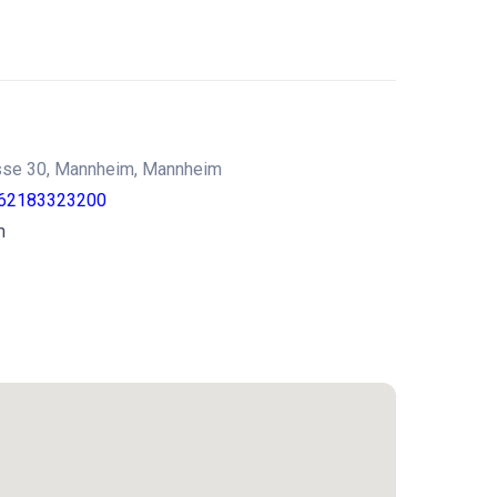
asse 30, Mannheim, Mannheim
962183323200
m