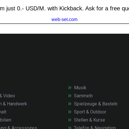
Musik
& Video
Sammeln
n & Handwerk
Spielzeuge & Basteln
alt
Sport & Outdoor
ilien
Stellen & Kurse
ung & Accessoires
Telefon & Navigation