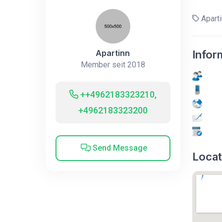
Aparti
Apartinn
Infor
Member seit 2018
++4962183323210,
+4962183323200
Send Message
Locat