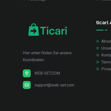
ticari
About
Unse
Hier unten finden Sie unsere
Konta
Koordinaten:
Term
Priva
WEB-SET.COM
support@web-set.com