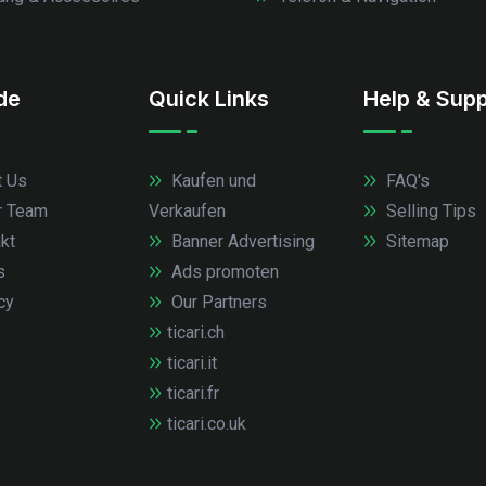
.de
Quick Links
Help & Supp
 Us
Kaufen und
FAQ's
r Team
Verkaufen
Selling Tips
kt
Banner Advertising
Sitemap
s
Ads promoten
cy
Our Partners
ticari.ch
ticari.it
ticari.fr
ticari.co.uk