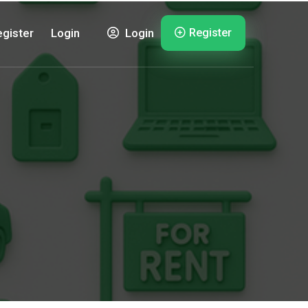
Register
gister
Login
Login