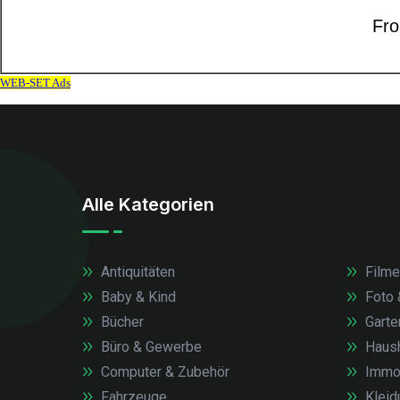
Alle Kategorien
Antiquitäten
Filme
Baby & Kind
Foto 
Bücher
Garte
Büro & Gewerbe
Haush
Computer & Zubehör
Immob
Fahrzeuge
Kleid