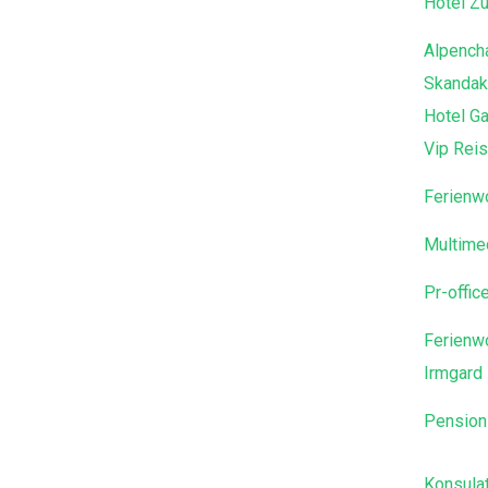
Hotel Z
Alpench
Skandak
Hotel G
Vip Rei
Ferienw
Multime
Pr-offic
Ferienw
Irmgard 
Pension
Konsula