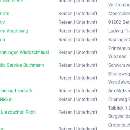
ur Schmiede
Reisen | Unterkunft
Württembe
alets
Reisen | Unterkunft
Moerscher 
tiv
Reisen | Unterkunft
91282 Betz
arni Vogelsang
Reisen | Unterkunft
Ludwig-Th
sen
Reisen | Unterkunft
Kissinger 
Prinzenru
ohnungen Wildbachhäusl
Reisen | Unterkunft
Wiessee
dia Service Buchmann
Reisen | Unterkunft
Schwarzwal
Strangweg
e
Reisen | Unterkunft
Westfalen
ohnung Landrath
Reisen | Unterkunft
Am Melzer
Nickel
Reisen | Unterkunft
Erlenweg 
Talblick 1
 Liesbachtal Rhön
Reisen | Unterkunft
Burgwallb
Grotenbach
te
Reisen | Unterkunft