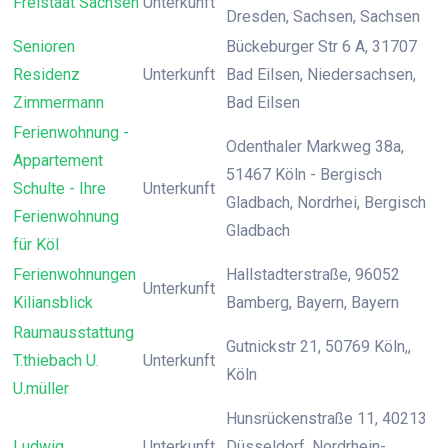
Freistaat Sachsen
Unterkunft
Dresden, Sachsen, Sachsen
Senioren
Bückeburger Str 6 A, 31707
Residenz
Unterkunft
Bad Eilsen, Niedersachsen,
Zimmermann
Bad Eilsen
Ferienwohnung -
Odenthaler Markweg 38a,
Appartement
51467 Köln - Bergisch
Schulte - Ihre
Unterkunft
Gladbach, Nordrhei, Bergisch
Ferienwohnung
Gladbach
für Köl
Ferienwohnungen
Hallstadterstraße, 96052
Unterkunft
Kiliansblick
Bamberg, Bayern, Bayern
Raumausstattung
Gutnickstr 21, 50769 Köln,,
T.thiebach U.
Unterkunft
Köln
U.müller
Hunsrückenstraße 11, 40213
Ludwig
Unterkunft
Düsseldorf, Nordrhein-