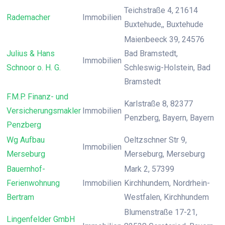
Teichstraße 4, 21614
Rademacher
Immobilien
Buxtehude,, Buxtehude
Maienbeeck 39, 24576
Julius & Hans
Bad Bramstedt,
Immobilien
Schnoor o. H. G.
Schleswig-Holstein, Bad
Bramstedt
F.M.P. Finanz- und
Karlstraße 8, 82377
Versicherungsmakler
Immobilien
Penzberg, Bayern, Bayern
Penzberg
Wg Aufbau
Oeltzschner Str 9,
Immobilien
Merseburg
Merseburg, Merseburg
Bauernhof-
Mark 2, 57399
Ferienwohnung
Immobilien
Kirchhundem, Nordrhein-
Bertram
Westfalen, Kirchhundem
Blumenstraße 17-21,
Lingenfelder GmbH