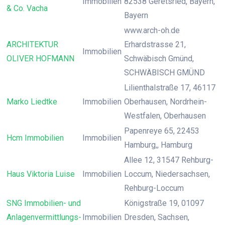
Immobilien
82538 Geretsried, Bayern,
& Co. Vacha
Bayern
www.arch-oh.de
ARCHITEKTUR
Erhardstrasse 21,
Immobilien
OLIVER HOFMANN
Schwäbisch Gmünd,
SCHWÄBISCH GMÜND
Lilienthalstraße 17, 46117
Marko Liedtke
Immobilien
Oberhausen, Nordrhein-
Westfalen, Oberhausen
Papenreye 65, 22453
Hcm Immobilien
Immobilien
Hamburg,, Hamburg
Allee 12, 31547 Rehburg-
Haus Viktoria Luise
Immobilien
Loccum, Niedersachsen,
Rehburg-Loccum
SNG Immobilien- und
Königstraße 19, 01097
Anlagenvermittlungs-
Immobilien
Dresden, Sachsen,