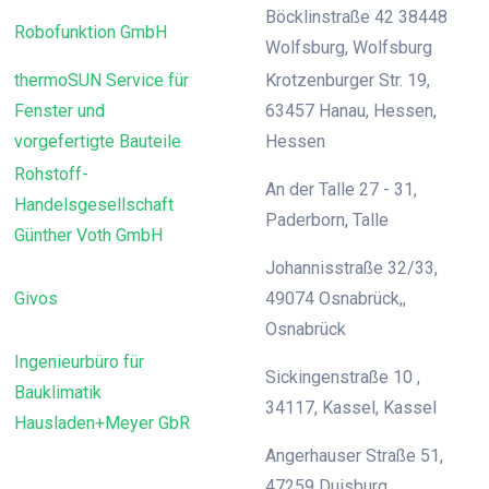
Böcklinstraße 42 38448
Robofunktion GmbH
Wolfsburg, Wolfsburg
thermoSUN Service für
Krotzenburger Str. 19,
Fenster und
63457 Hanau, Hessen,
vorgefertigte Bauteile
Hessen
Rohstoff-
An der Talle 27 - 31,
Handelsgesellschaft
Paderborn, Talle
Günther Voth GmbH
Johannisstraße 32/33,
Givos
49074 Osnabrück,,
Osnabrück
Ingenieurbüro für
Sickingenstraße 10 ,
Bauklimatik
34117, Kassel, Kassel
Hausladen+Meyer GbR
Angerhauser Straße 51,
47259 Duisburg,