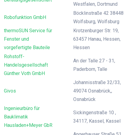
Westfalen, Dortmund
Böcklinstraße 42 38448
Robofunktion GmbH
Wolfsburg, Wolfsburg
thermoSUN Service für
Krotzenburger Str. 19,
Fenster und
63457 Hanau, Hessen,
vorgefertigte Bauteile
Hessen
Rohstoff-
An der Talle 27 - 31,
Handelsgesellschaft
Paderborn, Talle
Günther Voth GmbH
Johannisstraße 32/33,
Givos
49074 Osnabrück,,
Osnabrück
Ingenieurbüro für
Sickingenstraße 10 ,
Bauklimatik
34117, Kassel, Kassel
Hausladen+Meyer GbR
Angerhauser Straße 51,