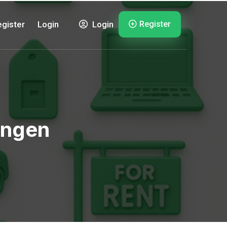
Register
gister
Login
Login
ungen