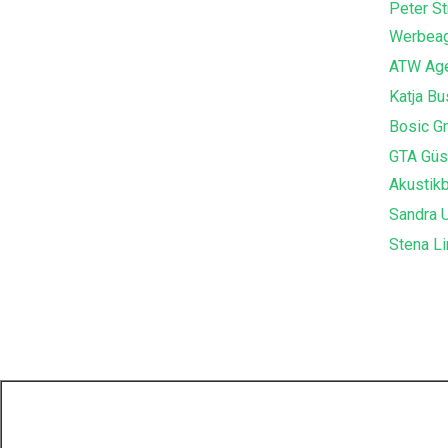
Peter St
Werbeag
ATW Age
Katja B
Bosic G
GTA Güs
Akustik
Sandra U
Stena Li