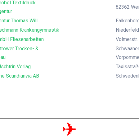
robel Textildruck
82362 Weil
entur
ntur Thomas Will
Falkenberg
uschmann Krankengymnastik
Niederfeld
mbH Fliesenarbeiten
Volmerstr. 
trower Trocken- &
Schwaaner
bau
Vorpomme
schtrin Verlag
Taxisstra
ne Scandianvia AB
Schwedenka