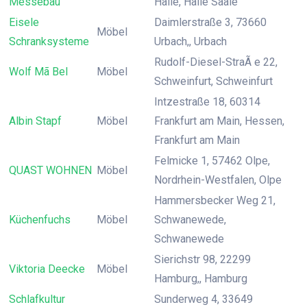
Messebau
Halle, Halle Saale
Eisele
Daimlerstraße 3, 73660
Möbel
Schranksysteme
Urbach,, Urbach
Rudolf-Diesel-StraÃ e 22,
Wolf Mã Bel
Möbel
Schweinfurt, Schweinfurt
Intzestraße 18, 60314
Albin Stapf
Möbel
Frankfurt am Main, Hessen,
Frankfurt am Main
Felmicke 1, 57462 Olpe,
QUAST WOHNEN
Möbel
Nordrhein-Westfalen, Olpe
Hammersbecker Weg 21,
Küchenfuchs
Möbel
Schwanewede,
Schwanewede
Sierichstr 98, 22299
Viktoria Deecke
Möbel
Hamburg,, Hamburg
Schlafkultur
Sunderweg 4, 33649