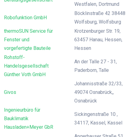
Westfalen, Dortmund
Böcklinstraße 42 38448
Robofunktion GmbH
Wolfsburg, Wolfsburg
thermoSUN Service für
Krotzenburger Str. 19,
Fenster und
63457 Hanau, Hessen,
vorgefertigte Bauteile
Hessen
Rohstoff-
An der Talle 27 - 31,
Handelsgesellschaft
Paderborn, Talle
Günther Voth GmbH
Johannisstraße 32/33,
Givos
49074 Osnabrück,,
Osnabrück
Ingenieurbüro für
Sickingenstraße 10 ,
Bauklimatik
34117, Kassel, Kassel
Hausladen+Meyer GbR
Angerhauser Straße 51,