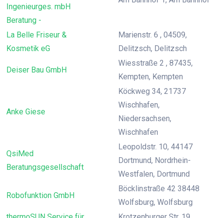
Ingenieurges. mbH
Beratung -
La Belle Friseur &
Marienstr. 6 , 04509,
Kosmetik eG
Delitzsch, Delitzsch
Wiesstraße 2 , 87435,
Deiser Bau GmbH
Kempten, Kempten
Köckweg 34, 21737
Wischhafen,
Anke Giese
Niedersachsen,
Wischhafen
Leopoldstr. 10, 44147
QsiMed
Dortmund, Nordrhein-
Beratungsgesellschaft
Westfalen, Dortmund
Böcklinstraße 42 38448
Robofunktion GmbH
Wolfsburg, Wolfsburg
thermoSUN Service für
Krotzenburger Str. 19,