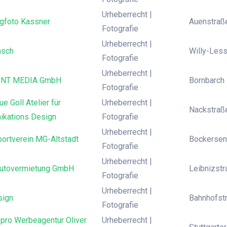
Urheberrecht |
ngfoto Kassner
Auenstraße
Fotografie
Urheberrecht |
asch
Willy-Les
Fotografie
Urheberrecht |
INT MEDIA GmbH
Bornbarch 
Fotografie
e Goll Atelier für
Urheberrecht |
Nackstraße
kations Design
Fotografie
Urheberrecht |
ortverein MG-Altstadt
Bockersen
Fotografie
Urheberrecht |
Autovermietung GmbH
Leibnizstr
Fotografie
Urheberrecht |
sign
Bahnhofstr
Fotografie
pro Werbeagentur Oliver
Urheberrecht |