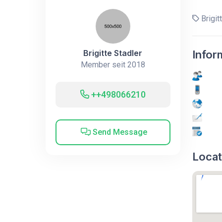
Brigit
Brigitte Stadler
Infor
Member seit 2018
++498066210
Send Message
Locat