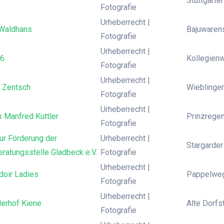
Stuttgarte
Fotografie
Urheberrecht |
Waldhans
Bajuwaren
Fotografie
Urheberrecht |
16
Kollegienw
Fotografie
Urheberrecht |
 Zentsch
Wieblinger
Fotografie
Urheberrecht |
x Manfred Kuttler
Prinzrege
Fotografie
ur Förderung der
Urheberrecht |
Stargarder
ratungsstelle Gladbeck e.V.
Fotografie
Urheberrecht |
doir Ladies
Pappelweg
Fotografie
Urheberrecht |
derhof Kiene
Alte Dorfs
Fotografie