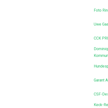
Foto Ri
Uwe Ga
CCK PR
Dominiqu
Kommuni
Hundesp
Garant 
CSF-De
Keck-Re