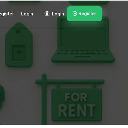
Register
gister
Login
Login