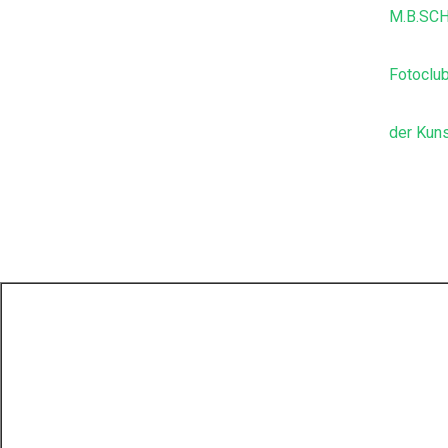
M.B.SCHU
Fotoclub
der Kuns