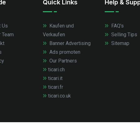
.de
Quick Links
Help & Supp
 Us
Kaufen und
FAQ's
r Team
Verkaufen
Selling Tips
kt
Banner Advertising
Sitemap
s
Ads promoten
cy
Our Partners
ticari.ch
ticari.it
ticari.fr
ticari.co.uk