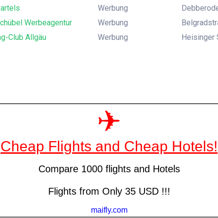
Bartels
Werbung
Debberode
Schübel Werbeagentur
Werbung
Belgradstr
g-Club Allgäu
Werbung
Heisinger 