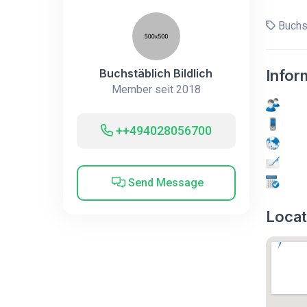
Buchst
Buchstäblich Bildlich
Infor
Member seit 2018
++494028056700
Send Message
Locat