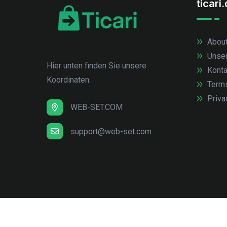
ticari
About
Unse
Hier unten finden Sie unsere
Konta
Koordinaten:
Term
Priva
WEB-SET.COM
support@web-set.com