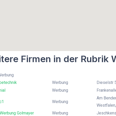
tere Firmen in der Rubrik
 Werbung
betechnik
Werbung
Dieselstr 
ial
Werbung
Frankenall
Am Benden
c1
Werbung
Westfalen,
 Werbung Golmayer
Werbung
Jeschkenst