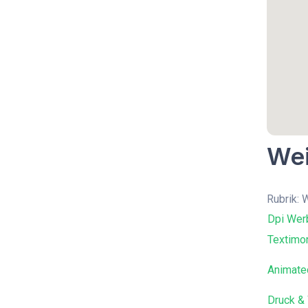
Wei
Rubrik:
Dpi Wer
Textimon
Animate
Druck &