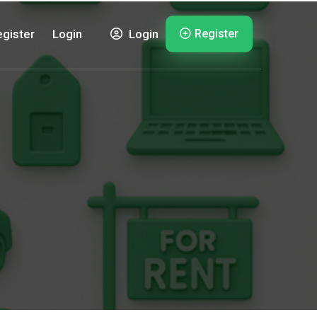
Register
gister
Login
Login