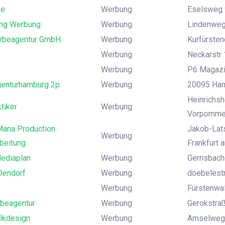
se
Werbung
Eselsweg 
ing Werbung
Werbung
Lindenweg
Werbeagentur GmbH
Werbung
Kurfürsten
Werbung
Neckarstr 
Werbung
P6 Magazin
enturhamburg 2p
Werbung
20095 Ham
Heinrichsh
tiker
Werbung
Vorpomme
ana Production
Jakob-Lats
Werbung
beitung
Frankfurt 
ediaplan
Werbung
Gernsbach
Dendorf
Werbung
doebelest
Werbung
Fürstenwal
rbeagentur
Werbung
Gerokstraße
fikdesign
Werbung
Amselweg 