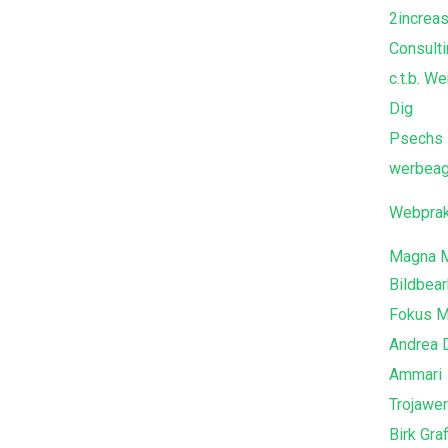
2increa
Consult
c.t.b. 
Dig
Psechs
werbeag
Webprak
Magna M
Bildbear
Fokus M
Andrea 
Ammari
Trojawe
Birk Gra