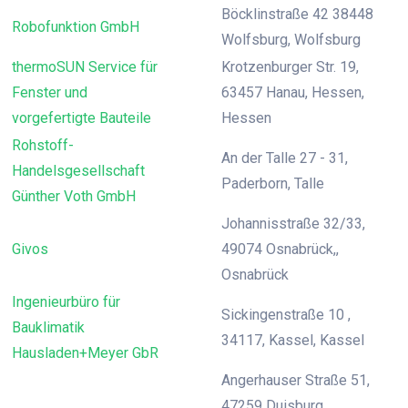
Böcklinstraße 42 38448
Robofunktion GmbH
Wolfsburg, Wolfsburg
thermoSUN Service für
Krotzenburger Str. 19,
Fenster und
63457 Hanau, Hessen,
vorgefertigte Bauteile
Hessen
Rohstoff-
An der Talle 27 - 31,
Handelsgesellschaft
Paderborn, Talle
Günther Voth GmbH
Johannisstraße 32/33,
Givos
49074 Osnabrück,,
Osnabrück
Ingenieurbüro für
Sickingenstraße 10 ,
Bauklimatik
34117, Kassel, Kassel
Hausladen+Meyer GbR
Angerhauser Straße 51,
47259 Duisburg,