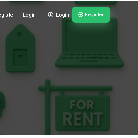
Register
gister
Login
Login