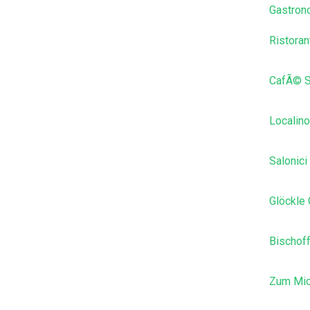
Gastron
Ristoran
CafÃ© S
Localino
Salonici
Glöckle
Bischof
Zum Mic