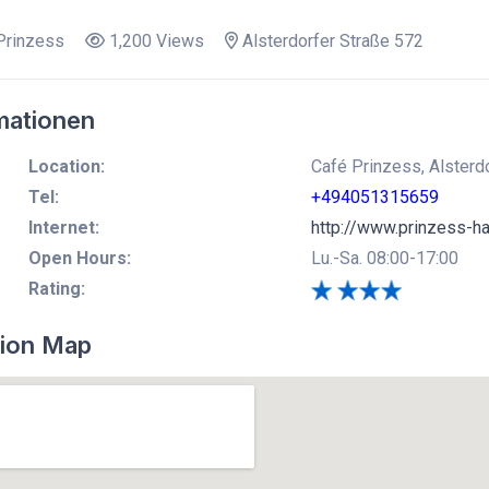
Prinzess
1,200 Views
Alsterdorfer Straße 572
mationen
Location:
Café Prinzess, Alsterd
Tel:
+494051315659
Internet:
http://www.prinzess-h
Open Hours:
Lu.-Sa. 08:00-17:00
Rating:
ion Map