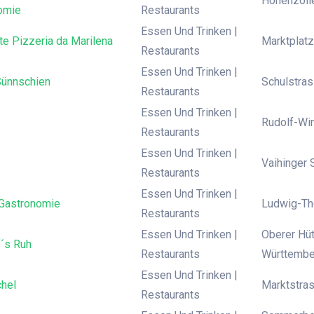
Hohenzolle
omie
Restaurants
Essen Und Trinken |
te Pizzeria da Marilena
Marktplatz
Restaurants
Essen Und Trinken |
ünnschien
Schulstras
Restaurants
Essen Und Trinken |
Rudolf-Win
Restaurants
Essen Und Trinken |
Vaihinger 
Restaurants
Essen Und Trinken |
 Gastronomie
Ludwig-Tho
Restaurants
Essen Und Trinken |
Oberer Hü
f´s Ruh
Restaurants
Württembe
Essen Und Trinken |
hel
Marktstra
Restaurants