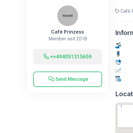
Café 
Café Prinzess
Infor
Member seit 2018
++494051315659
Send Message
Locat