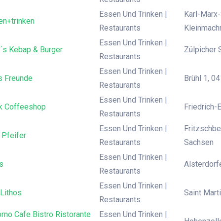
Essen Und Trinken |
Karl-Marx-
n+trinken
Restaurants
Kleinmac
Essen Und Trinken |
´s Kebap & Burger
Zülpicher 
Restaurants
Essen Und Trinken |
 Freunde
Brühl 1, 0
Restaurants
Essen Und Trinken |
ck Coffeeshop
Friedrich-
Restaurants
Essen Und Trinken |
Fritzschbe
 Pfeifer
Restaurants
Sachsen
Essen Und Trinken |
s
Alsterdorf
Restaurants
Essen Und Trinken |
Lithos
Saint Mart
Restaurants
rno Cafe Bistro Ristorante
Essen Und Trinken |