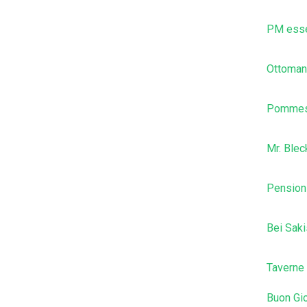
PM esse
Ottoman
Pommes
Mr. Ble
Pension
Bei Saki
Taverne 
Buon Gio