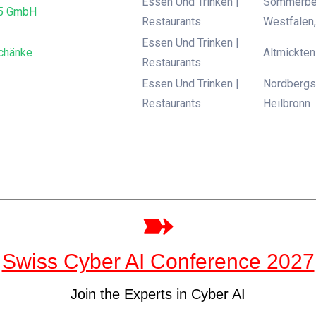
Essen Und Trinken |
Sommerber
55 GmbH
Restaurants
Westfalen
Essen Und Trinken |
chänke
Altmickten
Restaurants
Essen Und Trinken |
Nordbergs
Restaurants
Heilbronn