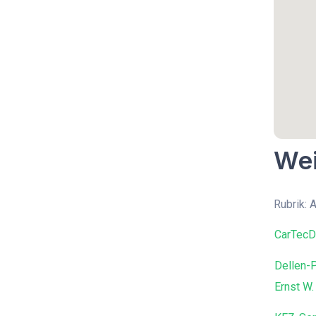
Wei
Rubrik: 
CarTecD
Dellen-
Ernst W