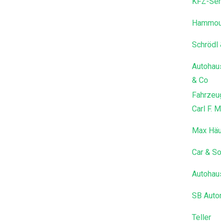
KFZ-Ser
Hammoud
Schrödl
Autohau
& Co
Fahrzeu
Carl F. M
Max Häu
Car & S
Autohau
SB Auto
Teller