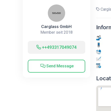
Cargl
Carglass GmbH
Infor
Member seit 2018
++493317049074
Send Message
Locat