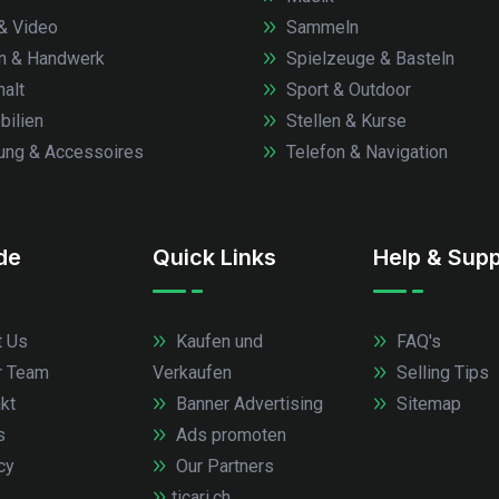
& Video
Sammeln
n & Handwerk
Spielzeuge & Basteln
alt
Sport & Outdoor
ilien
Stellen & Kurse
ung & Accessoires
Telefon & Navigation
.de
Quick Links
Help & Supp
 Us
Kaufen und
FAQ's
r Team
Verkaufen
Selling Tips
kt
Banner Advertising
Sitemap
s
Ads promoten
cy
Our Partners
ticari.ch