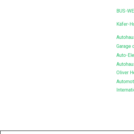
BUS-WE
Käfer-H
Autohau
Garage 
Auto-El
Autohaus
Oliver H
Automot
Internat