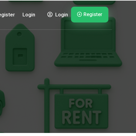
Register
gister
Login
Login