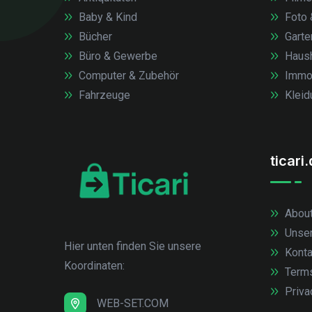
Baby & Kind
Foto 
Bücher
Garte
Büro & Gewerbe
Haush
Computer & Zubehör
Immob
Fahrzeuge
Kleid
ticari
About
Unse
Hier unten finden Sie unsere
Konta
Koordinaten:
Term
Priva
WEB-SET.COM