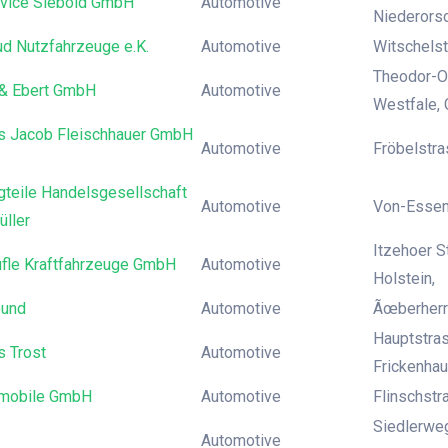
vice Siebold GmbH
Automotive
Niederors
 Nutzfahrzeuge e.K.
Automotive
Witschelst
Theodor-Ot
 & Ebert GmbH
Automotive
Westfale, 
s Jacob Fleischhauer GmbH
Automotive
Fröbelstra
gteile Handelsgesellschaft
Automotive
Von-Essen
üller
Itzehoer 
fle Kraftfahrzeuge GmbH
Automotive
Holstein,
ound
Automotive
Ãœberherrn
Hauptstra
s Trost
Automotive
Frickenha
mobile GmbH
Automotive
Flinschstr
Siedlerweg
Automotive