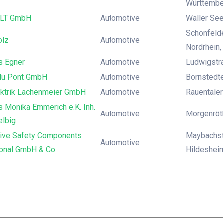
Württember
LT GmbH
Automotive
Waller See
Schönfelde
olz
Automotive
Nordrhein,
s Egner
Automotive
Ludwigstr
du Pont GmbH
Automotive
Bornstedter
ektrik Lachenmeier GmbH
Automotive
Rauentaler
 Monika Emmerich e.K. Inh.
Automotive
Morgenröth
elbig
ive Safety Components
Maybachst
Automotive
ional GmbH & Co
Hildeshei