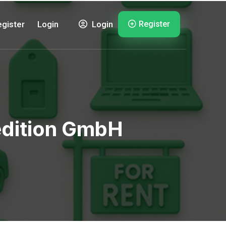
Register
gister
Login
Login
edition GmbH