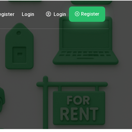
Register
gister
Login
Login