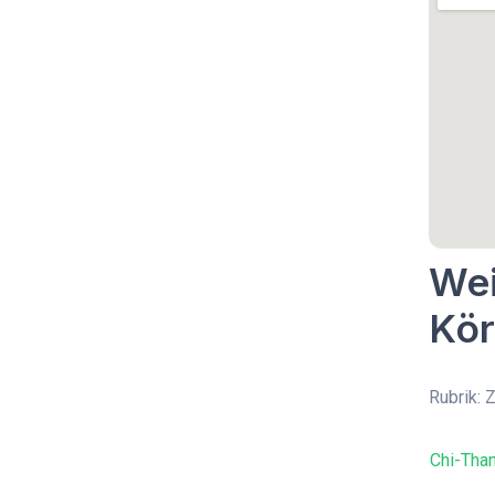
Wei
Kör
Rubrik: 
Chi-Tha