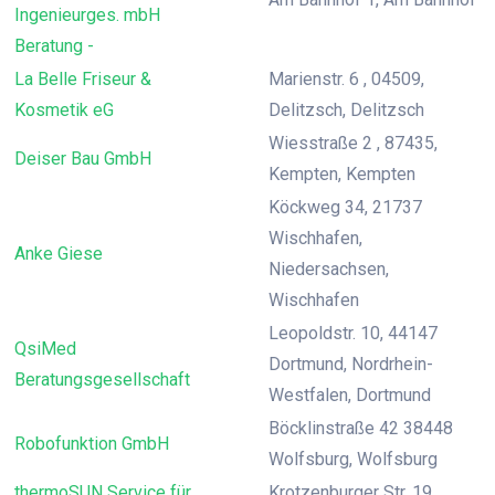
Ingenieurges. mbH
Beratung -
La Belle Friseur &
Marienstr. 6 , 04509,
Kosmetik eG
Delitzsch, Delitzsch
Wiesstraße 2 , 87435,
Deiser Bau GmbH
Kempten, Kempten
Köckweg 34, 21737
Wischhafen,
Anke Giese
Niedersachsen,
Wischhafen
Leopoldstr. 10, 44147
QsiMed
Dortmund, Nordrhein-
Beratungsgesellschaft
Westfalen, Dortmund
Böcklinstraße 42 38448
Robofunktion GmbH
Wolfsburg, Wolfsburg
thermoSUN Service für
Krotzenburger Str. 19,