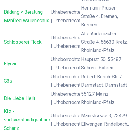
Hermann-Prüser-
Bildung v Beratung
Urheberrechte
Straße 4, Bremen,
Manfred Wallenschus
| Urheberrecht
Bremen
Alte Andernacher
Urheberrechte
Schlosserei Flöck
Straße 4, 56630 Kretz,
| Urheberrecht
Rheinland-Pfalz,
Urheberrechte
Hauptstr 50, 55487
Flycar
| Urheberrecht
Sohren,, Sohren
Urheberrechte
Robert-Bosch-Str 7,
G3s
| Urheberrecht
Darmstadt, Darmstadt
Urheberrechte
55127 Mainz,
Die Liebe Heilt
| Urheberrecht
Rheinland-Pfalz,
Kfz.-
Urheberrechte
Mainstrasse 3, 73479
sachverständigenbüro
| Urheberrecht
Ellwangen-Rindelbach,,
Schanz