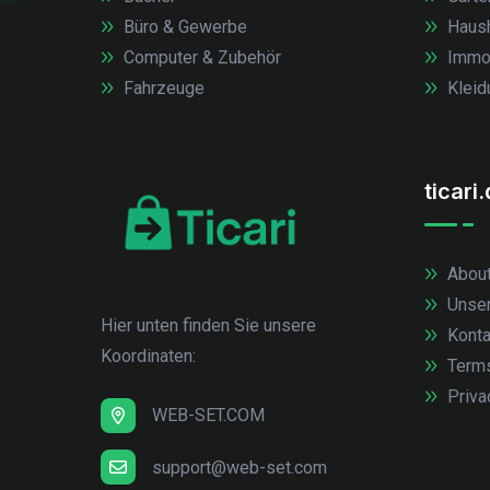
Büro & Gewerbe
Haush
Computer & Zubehör
Immob
Fahrzeuge
Kleid
ticari
About
Unse
Hier unten finden Sie unsere
Konta
Koordinaten:
Term
Priva
WEB-SET.COM
support@web-set.com