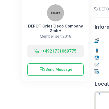
DEPOT
DEPOT Gries Deco Company
Infor
GmbH
Member seit 2018
++4921731069775
Send Message
Locat