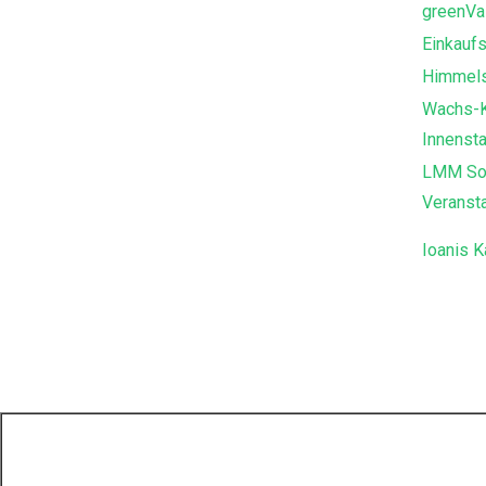
greenVa
Einkaufs
Himmels
Wachs-Ku
Innensta
LMM Sou
Veransta
Ioanis K