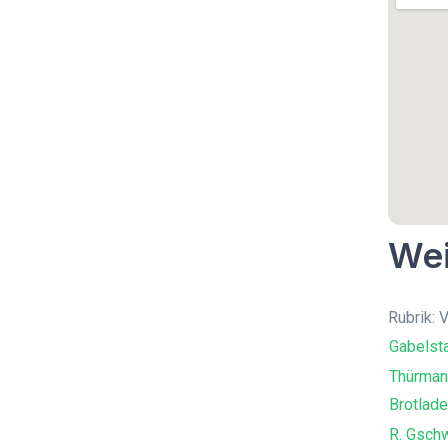
Wei
Rubrik: 
Gabelst
Thürman
Brotlad
R. Gsch