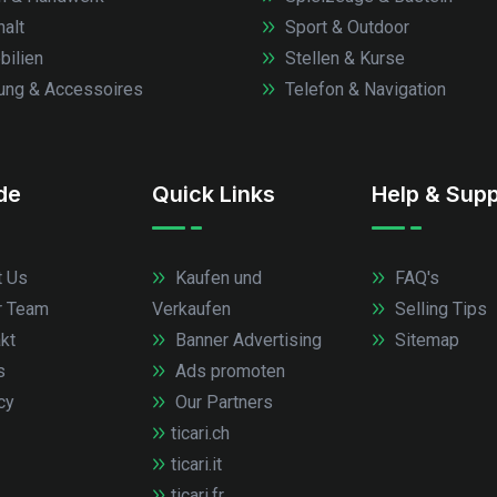
alt
Sport & Outdoor
ilien
Stellen & Kurse
ung & Accessoires
Telefon & Navigation
.de
Quick Links
Help & Supp
 Us
Kaufen und
FAQ's
r Team
Verkaufen
Selling Tips
kt
Banner Advertising
Sitemap
s
Ads promoten
cy
Our Partners
ticari.ch
ticari.it
ticari.fr