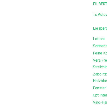
FILBER
Ts Auto
Liesber
Lottoni
Sonnens
Feine K
Vera Fre
Streichi
Zabolitz
Holzbla
Fenster 
Cpt Inte
Vino-Ha