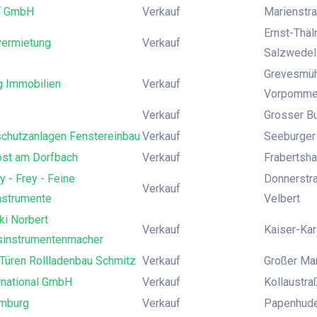
T GmbH
Verkauf
Marienstra
Ernst-Thäl
vermietung
Verkauf
Salzwedel
Grevesmühl
g Immobilien
Verkauf
Vorpomme
Verkauf
Grosser B
chutzanlagen Fenstereinbau
Verkauf
Seeburger 
ost am Dorfbach
Verkauf
Frabertsha
y - Frey - Feine
Donnerstra
Verkauf
nstrumente
Velbert
ki Norbert
Verkauf
Kaiser-Kar
sinstrumentenmacher
Türen Rollladenbau Schmitz
Verkauf
Großer Mar
rnational GmbH
Verkauf
Kollaustr
mburg
Verkauf
Papenhude