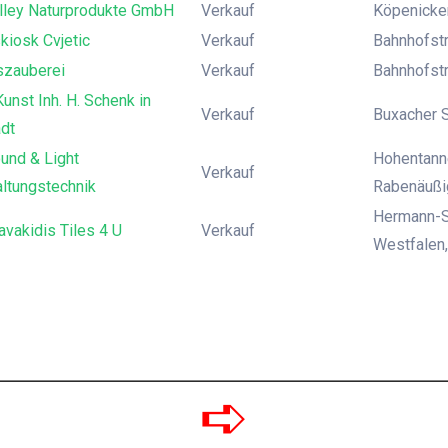
lley Naturprodukte GmbH
Verkauf
Köpenicker
kiosk Cvjetic
Verkauf
Bahnhofst
zauberei
Verkauf
Bahnhofstr
nst Inh. H. Schenk in
Verkauf
Buxacher 
dt
nd & Light
Hohentanne
Verkauf
ltungstechnik
Rabenäußi
Hermann-S
avakidis Tiles 4 U
Verkauf
Westfalen,