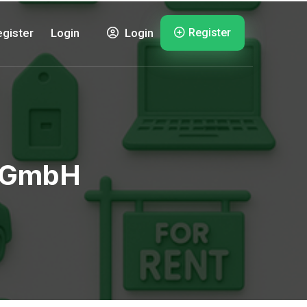
Register
gister
Login
Login
y GmbH