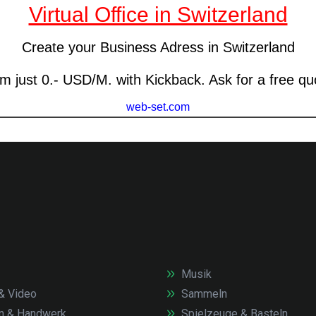
Musik
& Video
Sammeln
n & Handwerk
Spielzeuge & Basteln