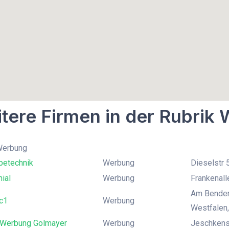
tere Firmen in der Rubrik
 Werbung
betechnik
Werbung
Dieselstr 
ial
Werbung
Frankenall
Am Benden
c1
Werbung
Westfalen,
 Werbung Golmayer
Werbung
Jeschkenst