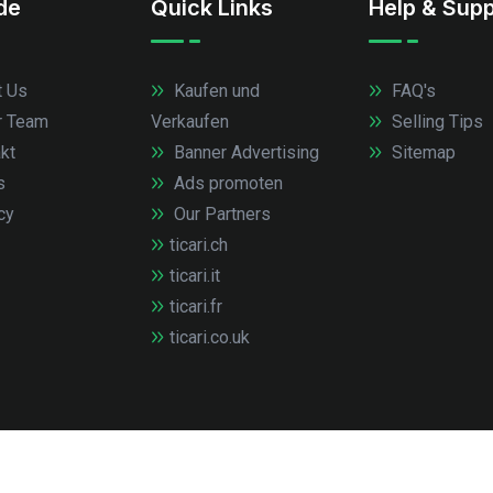
.de
Quick Links
Help & Supp
 Us
Kaufen und
FAQ's
r Team
Verkaufen
Selling Tips
kt
Banner Advertising
Sitemap
s
Ads promoten
cy
Our Partners
ticari.ch
ticari.it
ticari.fr
ticari.co.uk