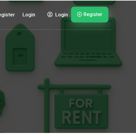
Register
gister
Login
Login