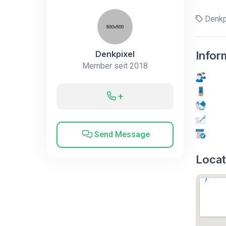
Denkp
Denkpixel
Infor
Member seit 2018
+
Send Message
Locat