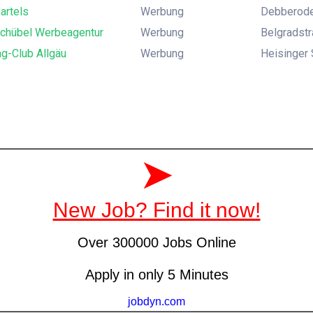
Bartels
Werbung
Debberode
Schübel Werbeagentur
Werbung
Belgradstr
g-Club Allgäu
Werbung
Heisinger 