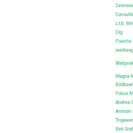
2increa
Consult
c.t.b. 
Dig
Psechs
werbeag
Webprak
Magna M
Bildbear
Fokus M
Andrea 
Ammari
Trojawe
Birk Gra