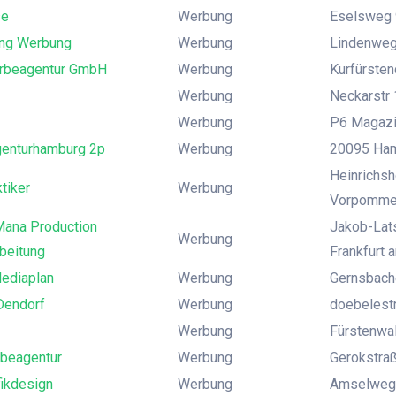
se
Werbung
Eselsweg 
ing Werbung
Werbung
Lindenweg
Werbeagentur GmbH
Werbung
Kurfürsten
Werbung
Neckarstr 
Werbung
P6 Magazin
enturhamburg 2p
Werbung
20095 Ham
Heinrichsh
tiker
Werbung
Vorpomme
ana Production
Jakob-Lats
Werbung
beitung
Frankfurt 
ediaplan
Werbung
Gernsbach
Dendorf
Werbung
doebelest
Werbung
Fürstenwal
rbeagentur
Werbung
Gerokstraße
fikdesign
Werbung
Amselweg 