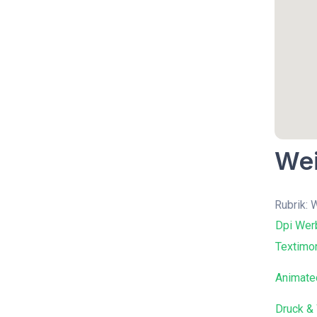
Wei
Rubrik:
Dpi Wer
Textimon
Animate
Druck &