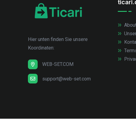
ticari
About
Unse
Hier unten finden Sie unsere
Konta
Koordinaten:
Term
Priva
WEB-SET.COM
support@web-set.com