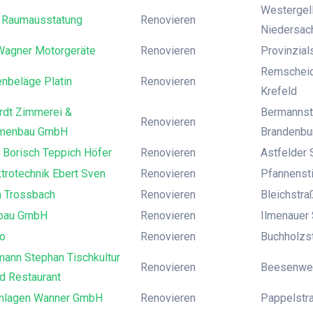
Westergell
 Raumausstatung
Renovieren
Niedersach
Wagner Motorgeräte
Renovieren
Provinzial
Remscheide
nbeläge Platin
Renovieren
Krefeld
rdt Zimmerei &
Bermannst
Renovieren
hmenbau GmbH
Brandenbu
 Borisch Teppich Höfer
Renovieren
Astfelder 
trotechnik Ebert Sven
Renovieren
Pfannensti
h Trossbach
Renovieren
Bleichstra
nbau GmbH
Renovieren
Ilmenauer 
to
Renovieren
Buchholzst
mann Stephan Tischkultur
Renovieren
Beesenwei
d Restaurant
anlagen Wanner GmbH
Renovieren
Pappelstra