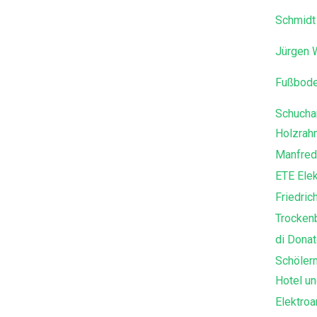
Schmidt
Jürgen 
Fußbode
Schucha
Holzra
Manfred
ETE Elek
Friedric
Trocke
di Dona
Schöler
Hotel un
Elektro