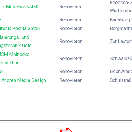
Friedrich-
er Möbelwerkstatt
Renovieren
Württembe
k
Renovieren
Kanalweg 1
tronik Vechta GmbH
Renovieren
Bergmanns
isierungs- und
Renovieren
Zur Lauter
ngstechnik Geis
 JCM Meinecke
Renovieren
Schwalbac
stallation
bH
Renovieren
Heunwiese
t Andrea Media Design
Renovieren
Schulstraß