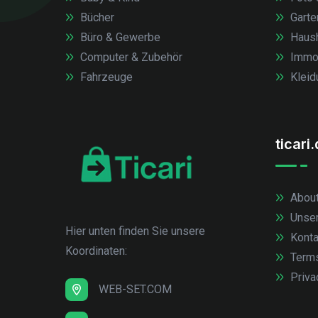
Bücher
Garte
Büro & Gewerbe
Haush
Computer & Zubehör
Immob
Fahrzeuge
Kleid
ticari
About
Unse
Hier unten finden Sie unsere
Konta
Koordinaten:
Term
Priva
WEB-SET.COM