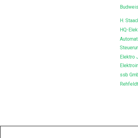
Budweis
H. Staac
HQ-Elek
Automat
Steueru
Elektro
Elektroin
ssb Gm
Rehfeld