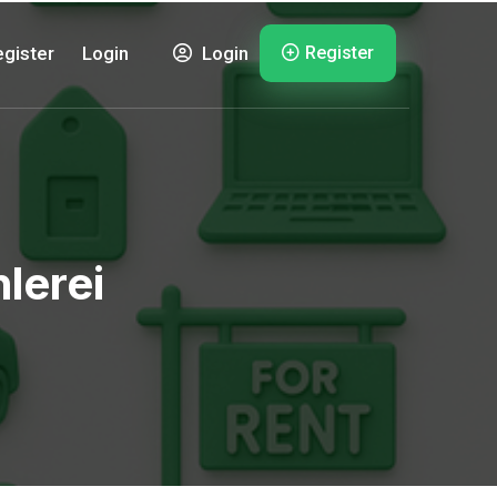
Register
gister
Login
Login
lerei