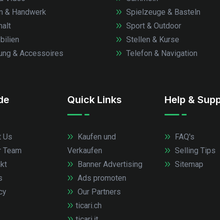
n & Handwerk
Spielzeuge & Basteln
alt
Sport & Outdoor
ilien
Stellen & Kurse
ung & Accessoires
Telefon & Navigation
.de
Quick Links
Help & Supp
 Us
Kaufen und
FAQ's
r Team
Verkaufen
Selling Tips
kt
Banner Advertising
Sitemap
s
Ads promoten
cy
Our Partners
ticari.ch
ticari.it