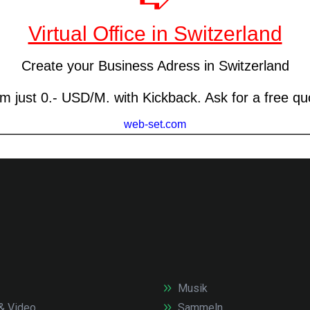
Musik
& Video
Sammeln