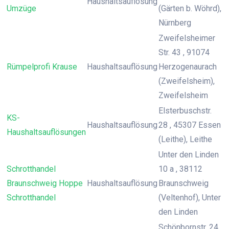
Haushaltsauflösung
Umzüge
(Gärten b. Wöhrd),
Nürnberg
Zweifelsheimer
Str. 43 , 91074
Rümpelprofi Krause
Haushaltsauflösung
Herzogenaurach
(Zweifelsheim),
Zweifelsheim
Elsterbuschstr.
KS-
Haushaltsauflösung
28 , 45307 Essen
Haushaltsauflösungen
(Leithe), Leithe
Unter den Linden
Schrotthandel
10 a , 38112
Braunschweig Hoppe
Haushaltsauflösung
Braunschweig
Schrotthandel
(Veltenhof), Unter
den Linden
Schönbornstr. 24 ,