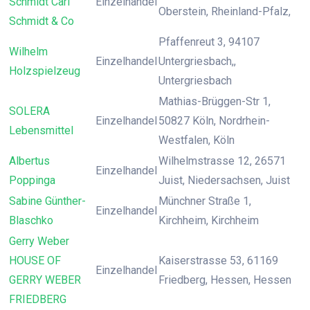
Schmidt Carl
Einzelhandel
Oberstein, Rheinland-Pfalz,
Schmidt & Co
Pfaffenreut 3, 94107
Wilhelm
Einzelhandel
Untergriesbach,,
Holzspielzeug
Untergriesbach
Mathias-Brüggen-Str 1,
SOLERA
Einzelhandel
50827 Köln, Nordrhein-
Lebensmittel
Westfalen, Köln
Albertus
Wilhelmstrasse 12, 26571
Einzelhandel
Poppinga
Juist, Niedersachsen, Juist
Sabine Günther-
Münchner Straße 1,
Einzelhandel
Blaschko
Kirchheim, Kirchheim
Gerry Weber
HOUSE OF
Kaiserstrasse 53, 61169
Einzelhandel
GERRY WEBER
Friedberg, Hessen, Hessen
FRIEDBERG