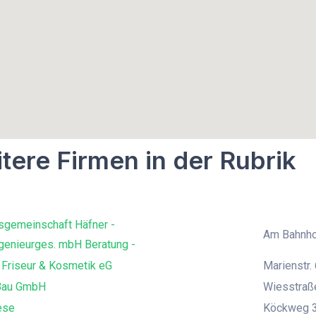
tere Firmen in der Rubrik
sgemeinschaft Häfner -
Am Bahnho
genieurges. mbH Beratung -
 Friseur & Kosmetik eG
Marienstr. 
Bau GmbH
Wiesstraß
ese
Köckweg 3