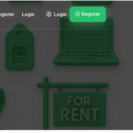
Register
gister
Login
Login