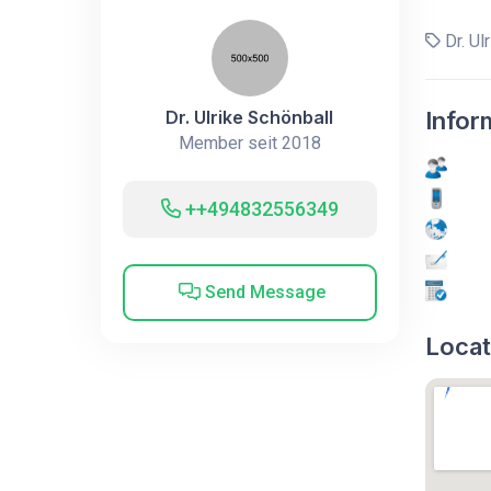
Dr. Ul
Dr. Ulrike Schönball
Infor
Member seit 2018
++494832556349
Send Message
Locat