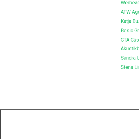
Werbeag
ATW Age
Katja B
Bosic G
GTA Güs
Akustik
Sandra U
Stena Li