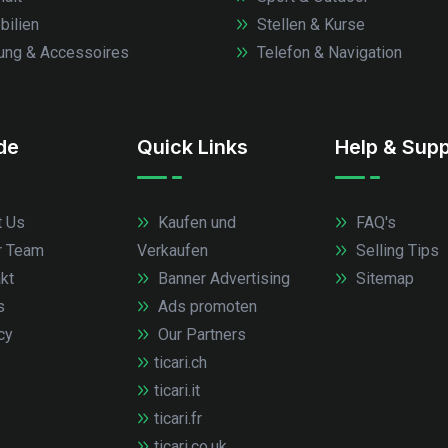
ilien
Stellen & Kurse
ung & Accessoires
Telefon & Navigation
.de
Quick Links
Help & Supp
 Us
Kaufen und
FAQ's
r Team
Verkaufen
Selling Tips
kt
Banner Advertising
Sitemap
s
Ads promoten
cy
Our Partners
ticari.ch
ticari.it
ticari.fr
ticari.co.uk