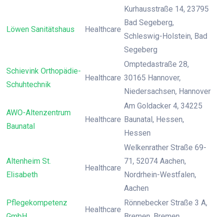
Kurhausstraße 14, 23795
Bad Segeberg,
Löwen Sanitätshaus
Healthcare
Schleswig-Holstein, Bad
Segeberg
Omptedastraße 28,
Schievink Orthopädie-
Healthcare
30165 Hannover,
Schuhtechnik
Niedersachsen, Hannover
Am Goldacker 4, 34225
AWO-Altenzentrum
Healthcare
Baunatal, Hessen,
Baunatal
Hessen
Welkenrather Straße 69-
Altenheim St.
71, 52074 Aachen,
Healthcare
Elisabeth
Nordrhein-Westfalen,
Aachen
Pflegekompetenz
Rönnebecker Straße 3 A,
Healthcare
GmbH
Bremen, Bremen