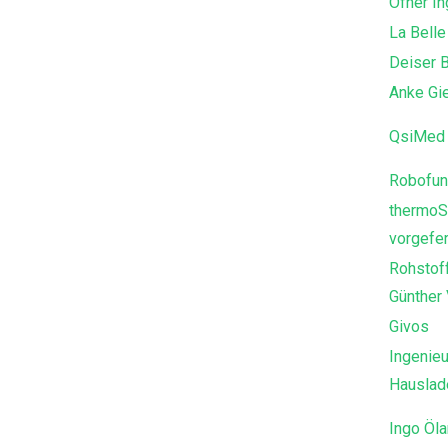
Öfner In
La Belle
Deiser 
Anke Gi
QsiMed 
Robofun
thermoS
vorgefer
Rohstof
Günther
Givos
Ingenieu
Hausla
Ingo Öl