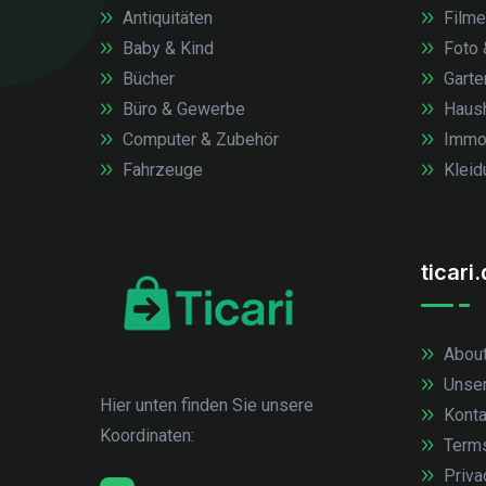
Antiquitäten
Filme
Baby & Kind
Foto 
Bücher
Garte
Büro & Gewerbe
Haush
Computer & Zubehör
Immob
Fahrzeuge
Kleid
ticari
About
Unse
Hier unten finden Sie unsere
Konta
Koordinaten:
Term
Priva