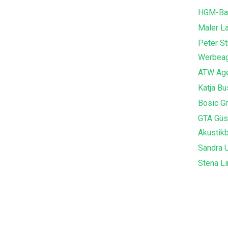
HGM-Ba
Maler L
Peter St
Werbeag
ATW Age
Katja B
Bosic G
GTA Güs
Akustik
Sandra U
Stena Li