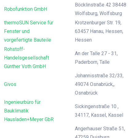
Böcklinstraße 42 38448
Robofunktion GmbH
Wolfsburg, Wolfsburg
thermoSUN Service für
Krotzenburger Str. 19,
Fenster und
63457 Hanau, Hessen,
vorgefertigte Bauteile
Hessen
Rohstoff-
An der Talle 27 - 31,
Handelsgesellschaft
Paderborn, Talle
Günther Voth GmbH
Johannisstraße 32/33,
Givos
49074 Osnabrück,,
Osnabrück
Ingenieurbüro für
Sickingenstraße 10 ,
Bauklimatik
34117, Kassel, Kassel
Hausladen+Meyer GbR
Angerhauser Straße 51,
47259 Duisburg,