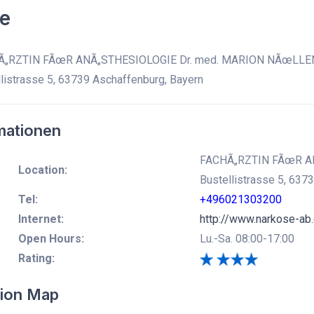
e
„RZTIN FÃœR ANÃ„STHESIOLOGIE Dr. med. MARION NÃœLLE
listrasse 5, 63739 Aschaffenburg, Bayern
mationen
FACHÃ„RZTIN FÃœR A
Location:
Bustellistrasse 5, 637
Tel:
+496021303200
Internet:
http://www.narkose-ab
Open Hours:
Lu.-Sa. 08:00-17:00
Rating:
ion Map