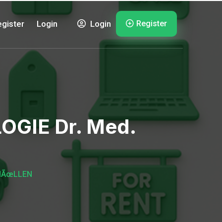
Register
gister
Login
Login
GIE Dr. Med.
 NÃœLLEN