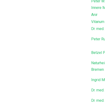
Peter W.
Innere M
Anir
Vitanum
Dr. med.
Peter R
Betzel P
Naturhe
Bremen 
Ingrid M
Dr. med.
Dr. med.