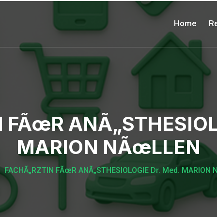
Home
Re
 FÃœR ANÃ„STHESIOLO
MARION NÃœLLEN
FACHÃ„RZTIN FÃœR ANÃ„STHESIOLOGIE Dr. Med. MARION