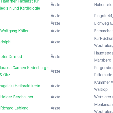
 Haeffner Facharzt für
Ärzte
Hohenfelde
edizin und Kardiologie
Ärzte
Ringstr 44
Ärzte
Eichweg 6
 Wolfgang Köller
Ärzte
Esmarchstr
Kurt-Schum
udolphi
Ärzte
Westfalen,
Hauptstras
eter Dr. med
Ärzte
Marsberg
ilpraxis Carmen Kedenburg -
Fergersber
Ärzte
& Ohz
Ritterhude
Krummer W
rugalski Heilpraktikerin
Ärzte
Waltrop
 Holger Berghäuser
Ärzte
Wetzlarer
Montanusst
 Richard Leblanc
Ärzte
Westfalen,