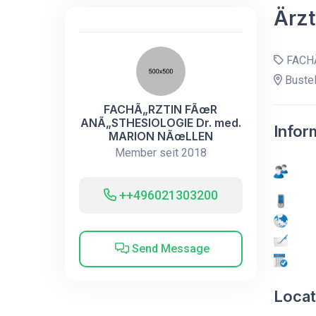
Ärzt
FACHÃ
Bustel
FACHÃ„RZTIN FÃœR
ANÃ„STHESIOLOGIE Dr. med.
Infor
MARION NÃœLLEN
Member seit 2018
++496021303200
Send Message
Locat