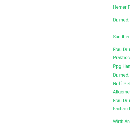
Herner 
Dr. med
Sandber
Frau Dr.
Praktis
Ppg Ha
Dr. med.
Neff Pet
Allgemei
Frau Dr.
Fachärzt
Wirth An