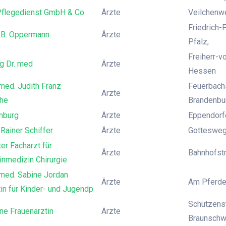
Pflegedienst GmbH & Co
Ärzte
Veilchenwe
Friedrich-
. B. Oppermann
Ärzte
Pfalz,
Freiherr-v
g Dr. med
Ärzte
Hessen
 med. Judith Franz
Feuerbach
Ärzte
che
Brandenbu
mburg
Ärzte
Eppendorf
 Rainer Schiffer
Ärzte
Gottesweg 
er Facharzt für
Ärzte
Bahnhofstr
nmedizin Chirurgie
 med. Sabine Jordan
Ärzte
Am Pferde
in für Kinder- und Jugendp
Schützens
ne Frauenärztin
Ärzte
Braunschw