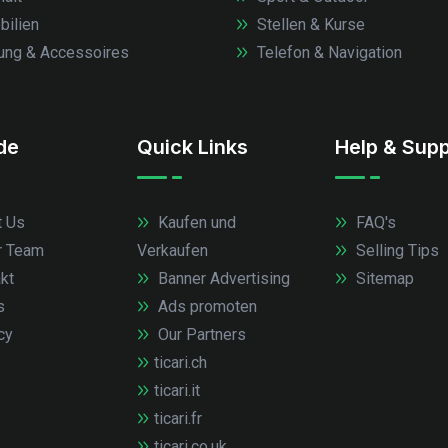
ilien
Stellen & Kurse
ung & Accessoires
Telefon & Navigation
.de
Quick Links
Help & Supp
 Us
Kaufen und
FAQ's
r Team
Verkaufen
Selling Tips
kt
Banner Advertising
Sitemap
s
Ads promoten
cy
Our Partners
ticari.ch
ticari.it
ticari.fr
ticari.co.uk