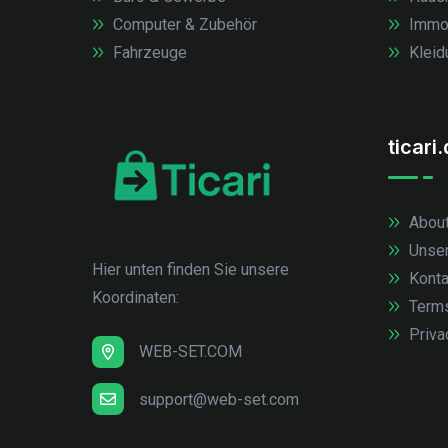
Computer & Zubehör
Immob
Fahrzeuge
Kleid
ticari
About
Unse
Hier unten finden Sie unsere
Konta
Koordinaten:
Term
Priva
WEB-SET.COM
support@web-set.com