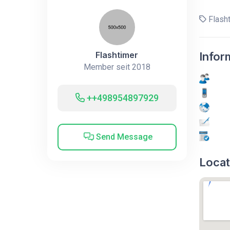
Flash
Flashtimer
Infor
Member seit 2018
++498954897929
Send Message
Locat