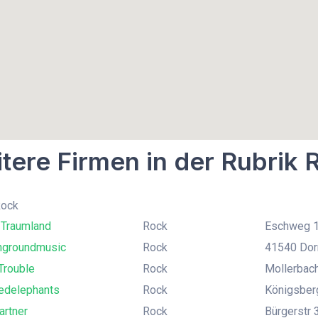
tere Firmen in der Rubrik 
Rock
Traumland
Rock
Eschweg 12
groundmusic
Rock
41540 Dor
Trouble
Rock
Mollerbach
edelephants
Rock
Königsber
artner
Rock
Bürgerstr 