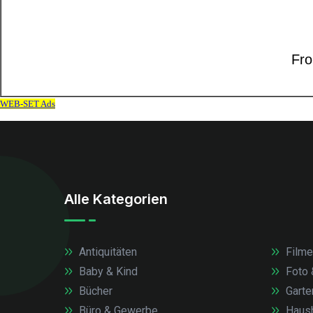
Alle Kategorien
Antiquitäten
Filme
Baby & Kind
Foto 
Bücher
Garte
Büro & Gewerbe
Haush