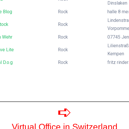
Dinslaken
e Blog
Rock
halle 8 me
Lindenstr
tock
Rock
Vorpomme
m Wehr
Rock
07745 Jena
Lilienstra
ve Lite
Rock
Kempen
l D.o.g
Rock
fritz rind