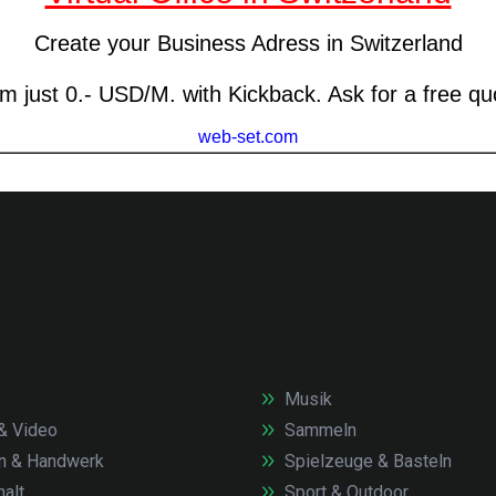
Musik
& Video
Sammeln
n & Handwerk
Spielzeuge & Basteln
alt
Sport & Outdoor