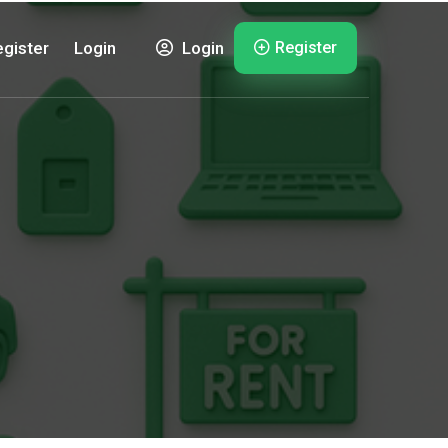
Register
gister
Login
Login