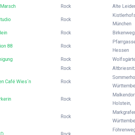
 Marsch
Rock
Alte Leide
Kistlerhof
tudio
Rock
München
lein
Rock
Birkenweg 
Pfarrgasse
ion 88
Rock
Hessen
nigung
Rock
Wolfsgärte
Rock
Altbriesni
Sommerhof
en Café Wies´n
Rock
Württembe
Malkendor
kerin
Rock
Holstein,
Markgrafe
Rock
Württembe
Föhrenweg 
AD
Rock