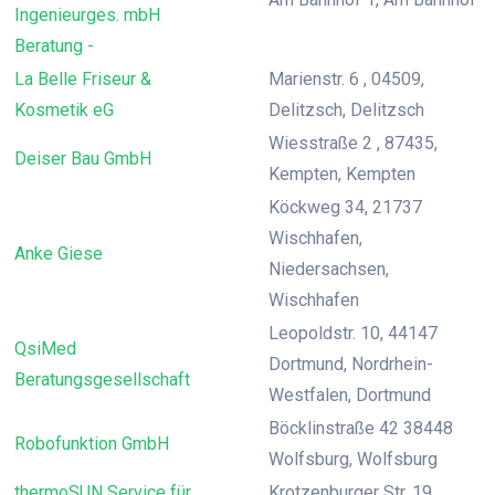
Ingenieurges. mbH
Beratung -
La Belle Friseur &
Marienstr. 6 , 04509,
Kosmetik eG
Delitzsch, Delitzsch
Wiesstraße 2 , 87435,
Deiser Bau GmbH
Kempten, Kempten
Köckweg 34, 21737
Wischhafen,
Anke Giese
Niedersachsen,
Wischhafen
Leopoldstr. 10, 44147
QsiMed
Dortmund, Nordrhein-
Beratungsgesellschaft
Westfalen, Dortmund
Böcklinstraße 42 38448
Robofunktion GmbH
Wolfsburg, Wolfsburg
thermoSUN Service für
Krotzenburger Str. 19,