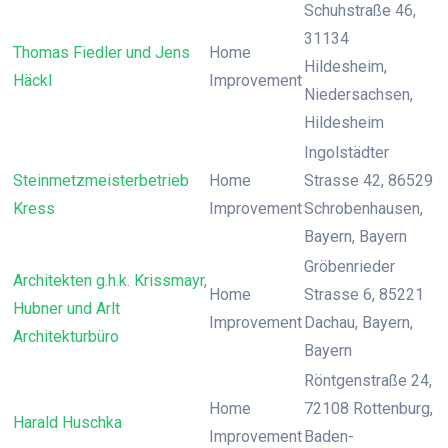
Schuhstraße 46,
31134
Thomas Fiedler und Jens
Home
Hildesheim,
Häckl
Improvement
Niedersachsen,
Hildesheim
Ingolstädter
Steinmetzmeisterbetrieb
Home
Strasse 42, 86529
Kress
Improvement
Schrobenhausen,
Bayern, Bayern
Gröbenrieder
Architekten g.h.k. Krissmayr,
Home
Strasse 6, 85221
Hubner und Arlt
Improvement
Dachau, Bayern,
Architekturbüro
Bayern
Röntgenstraße 24,
Home
72108 Rottenburg,
Harald Huschka
Improvement
Baden-