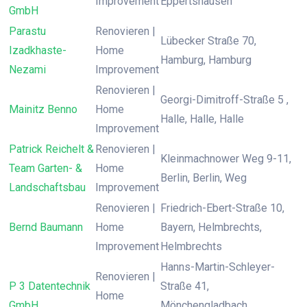
Improvement
Eppertshausen
GmbH
Parastu
Renovieren |
Lübecker Straße 70,
Izadkhaste-
Home
Hamburg, Hamburg
Nezami
Improvement
Renovieren |
Georgi-Dimitroff-Straße 5 ,
Mainitz Benno
Home
Halle, Halle, Halle
Improvement
Patrick Reichelt &
Renovieren |
Kleinmachnower Weg 9-11,
Team Garten- &
Home
Berlin, Berlin, Weg
Landschaftsbau
Improvement
Renovieren |
Friedrich-Ebert-Straße 10,
Bernd Baumann
Home
Bayern, Helmbrechts,
Improvement
Helmbrechts
Hanns-Martin-Schleyer-
Renovieren |
P 3 Datentechnik
Straße 41,
Home
GmbH
Mönchengladbach,