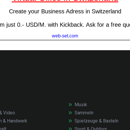
Musik
& Video
Sammeln
n & Handwerk
Spielzeuge & Basteln
alt
Sport & Outdoor