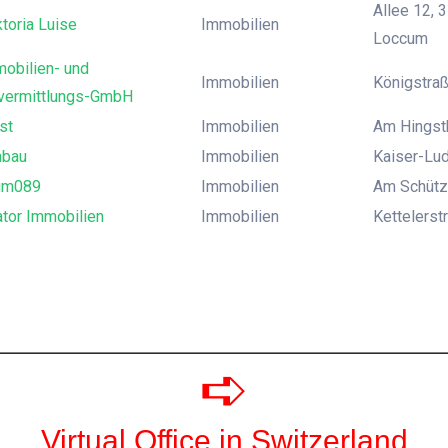
Allee 12,
toria Luise
Immobilien
Loccum
obilien- und
Immobilien
Königstra
vermittlungs-GmbH
st
Immobilien
Am Hingst
nbau
Immobilien
Kaiser-Lud
um089
Immobilien
Am Schütz
ator Immobilien
Immobilien
Kettelers