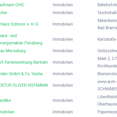
Kaufmann OHG
Immobilien
Bahnhofstr
cher
Immobilien
Teichstraß
Maienbeec
 Hans Schnoor o. H. G.
Immobilien
Bad Brams
inanz- und
Immobilien
Karlstraße
erungsmakler Penzberg
au Merseburg
Immobilien
Oeltzschne
Mark 2, 57
of-Ferienwohnung Bertram
Immobilien
Kirchhund
elder GmbH & Co. Vacha
Immobilien
Blumenstra
www.arch-
EKTUR OLIVER HOFMANN
Immobilien
SCHWÄBI
Lilienthal
iedtke
Immobilien
Oberhaus
obilien
Immobilien
Papenreye