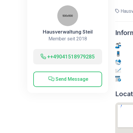
Hausve
Hausverwaltung Steil
Infor
Member seit 2018
++49041518979285
Send Message
Locat