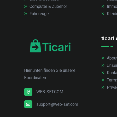
Computer & Zubehör
Immob
Fahrzeuge
Kleid
ticari
About
Unse
Hier unten finden Sie unsere
Konta
Koordinaten:
Term
Priva
WEB-SET.COM
support@web-set.com