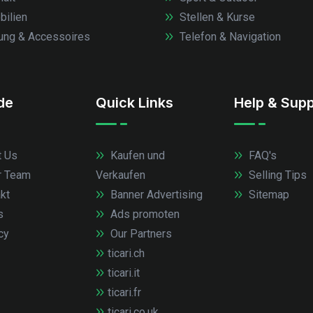
ilien
Stellen & Kurse
ung & Accessoires
Telefon & Navigation
.de
Quick Links
Help & Supp
 Us
Kaufen und
FAQ's
r Team
Verkaufen
Selling Tips
kt
Banner Advertising
Sitemap
s
Ads promoten
cy
Our Partners
ticari.ch
ticari.it
ticari.fr
ticari.co.uk