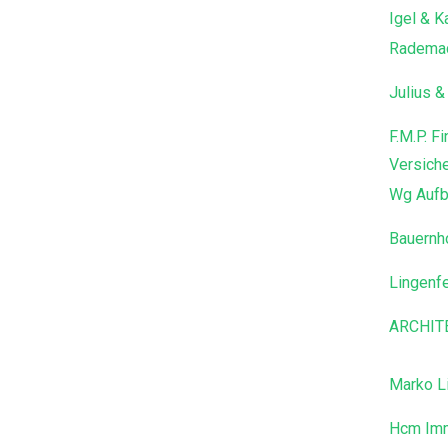
Igel & 
Radema
Julius &
F.M.P. F
Versich
Wg Aufb
Bauernh
Lingenf
ARCHIT
Marko L
Hcm Imm