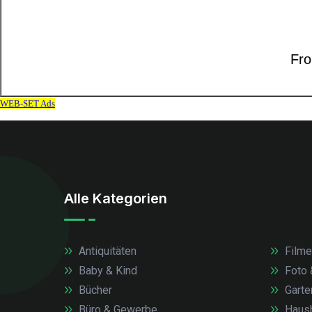
Alle Kategorien
Antiquitäten
Filme
Baby & Kind
Foto 
Bücher
Garte
Büro & Gewerbe
Haush