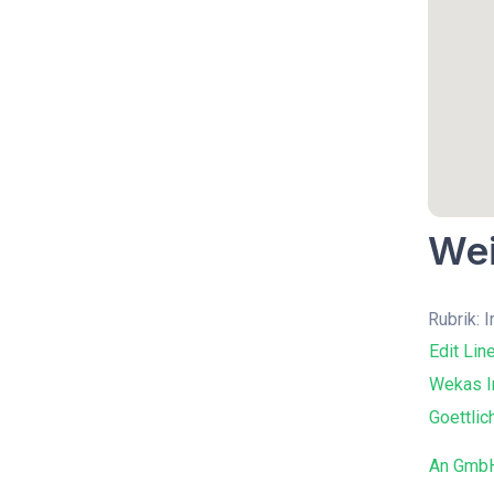
Wei
Rubrik: 
Edit Lin
Wekas I
Goettlic
An GmbH