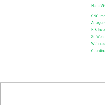
Haus Vik
SNG Imm
Anlagen
K & Inve
Sn Woh
Wohnra
Coordin