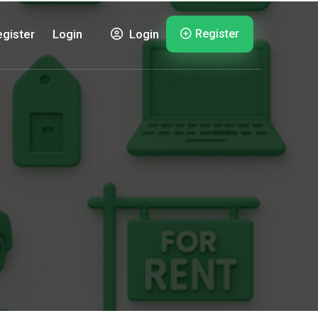
Register
gister
Login
Login