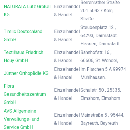
Berrenrather Straße
NATURATA Lutz Größel
Einzelhandel
201 50937 Köln,
KG
& Handel
Straße
Steubenplatz 12 ,
Timlic Deutschland
Einzelhandel
64293, Darmstadt,
GmbH
& Handel
Hessen, Darmstadt
Textilhaus Friedrich
Einzelhandel
Bahnhofstr. 16 ,
Houy GmbH
& Handel
66606, St. Wendel,
Einzelhandel
Im Flarchen 5 A 99974
Jüttner Orthopädie KG
& Handel
Mühlhausen,
Flora
Einzelhandel
Schulstr. 50 , 25335,
Gesundheitszentrum
& Handel
Elmshorn, Elmshorn
GmbH
AVS Allgemeine
Einzelhandel
Mainstraße 5 , 95444,
Verwaltungs- und
& Handel
Bayreuth, Bayreuth
Service GmbH