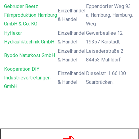
Gebrüder Beetz
Eppendorfer Weg 93
Einzelhandel
Filmproduktion Hamburg
a, Hamburg, Hamburg,
& Handel
GmbH & Co. KG
Weg
Hyflexar
Einzelhandel
Gewerbeallee 12
Hydrauliktechnik GmbH
& Handel
19357 Karstädt,
Einzelhandel
Leisederstraße 2
Byodo Naturkost GmbH
& Handel
84453 Mühldorf,
Kooperation DIY
Einzelhandel
Dieselstr. 1 66130
Industrievertretungen
& Handel
Saarbrücken,
GmbH