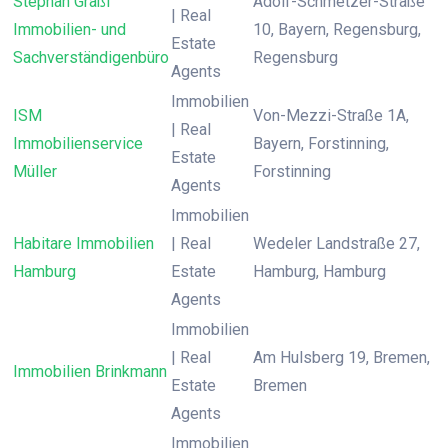
Stephan Graßl
Adolf-Schmetzer-Straße
| Real
Immobilien- und
10, Bayern, Regensburg,
Estate
Sachverständigenbüro
Regensburg
Agents
Immobilien
ISM
Von-Mezzi-Straße 1A,
| Real
Immobilienservice
Bayern, Forstinning,
Estate
Müller
Forstinning
Agents
Immobilien
Habitare Immobilien
| Real
Wedeler Landstraße 27,
Hamburg
Estate
Hamburg, Hamburg
Agents
Immobilien
| Real
Am Hulsberg 19, Bremen,
Immobilien Brinkmann
Estate
Bremen
Agents
Immobilien