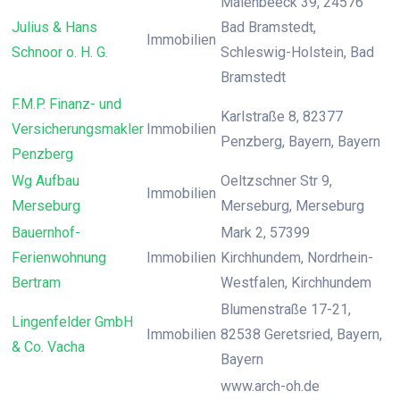
Maienbeeck 39, 24576
Julius & Hans
Bad Bramstedt,
Immobilien
Schnoor o. H. G.
Schleswig-Holstein, Bad
Bramstedt
F.M.P. Finanz- und
Karlstraße 8, 82377
Versicherungsmakler
Immobilien
Penzberg, Bayern, Bayern
Penzberg
Wg Aufbau
Oeltzschner Str 9,
Immobilien
Merseburg
Merseburg, Merseburg
Bauernhof-
Mark 2, 57399
Ferienwohnung
Immobilien
Kirchhundem, Nordrhein-
Bertram
Westfalen, Kirchhundem
Blumenstraße 17-21,
Lingenfelder GmbH
Immobilien
82538 Geretsried, Bayern,
& Co. Vacha
Bayern
www.arch-oh.de