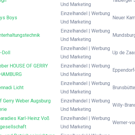
ign
Talberger S
Und Marketing
Einzelhandel | Werbung
ys Boys
Neuer Kam
Und Marketing
Einzelhandel | Werbung
terhaltungstechnik
Mundsburg
Und Marketing
Einzelhandel | Werbung
-Doll
Up de Zaas
Und Marketing
eber HOUSE OF GERRY
Einzelhandel | Werbung
Eppendorf
 HAMBURG
Und Marketing
Einzelhandel | Werbung
nnadi Licht
Brunsbütte
Und Marketing
f Gerry Weber Augsburg
Einzelhandel | Werbung
Willy-Bran
erie
Und Marketing
paradies Karl-Heinz Voß
Einzelhandel | Werbung
Werner-von
gesellschaft
Und Marketing