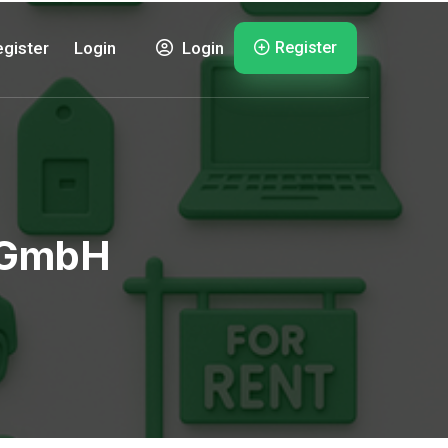
Register
gister
Login
Login
 GmbH