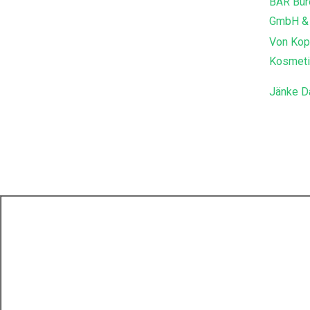
BÄR Büro
GmbH &
Von Kopf
Kosmeti
Jänke D