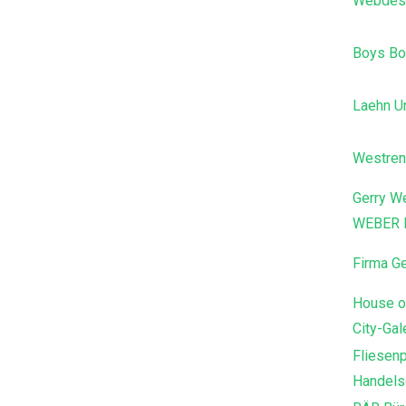
Webdes
Boys Bo
Laehn Un
Westren
Gerry W
WEBER
Firma Ge
House o
City-Gal
Fliesen
Handels