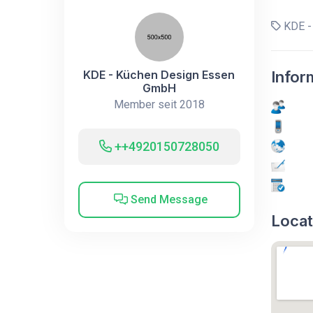
KDE -
KDE - Küchen Design Essen
Infor
GmbH
Member seit 2018
++4920150728050
Send Message
Locat