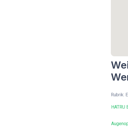
Wei
Wer
Rubrik: 
HATRU B
Augenopt