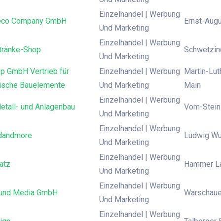
Einzelhandel | Werbung
eco Company GmbH
Ernst-Augu
Und Marketing
Einzelhandel | Werbung
etränke-Shop
Schwetzing
Und Marketing
p GmbH Vertrieb für
Einzelhandel | Werbung
Martin-Lut
nische Bauelemente
Und Marketing
Main
Einzelhandel | Werbung
etall- und Anlagenbau
Vom-Stein-
Und Marketing
Einzelhandel | Werbung
dandmore
Ludwig Wuc
Und Marketing
Einzelhandel | Werbung
atz
Hammer La
Und Marketing
Einzelhandel | Werbung
ound Media GmbH
Warschauer
Und Marketing
Einzelhandel | Werbung