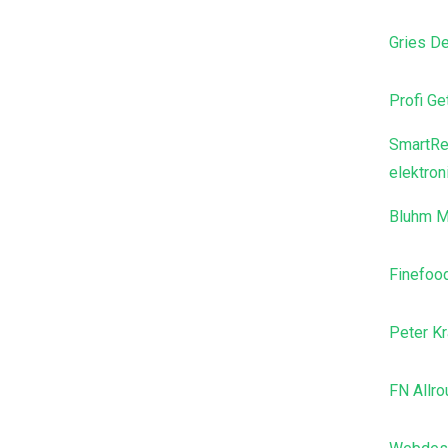
Gries D
Profi G
SmartRe
elektro
Bluhm M
Finefoo
Peter Kr
FN Allr