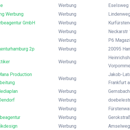
se
Werbung
Eselsweg 
ing Werbung
Werbung
Lindenweg
Werbeagentur GmbH
Werbung
Kurfürsten
Werbung
Neckarstr 
Werbung
P6 Magazin
enturhamburg 2p
Werbung
20095 Ham
Heinrichsh
tiker
Werbung
Vorpomme
ana Production
Jakob-Lats
Werbung
beitung
Frankfurt 
ediaplan
Werbung
Gernsbach
Dendorf
Werbung
doebelest
Werbung
Fürstenwal
rbeagentur
Werbung
Gerokstraße
fikdesign
Werbung
Amselweg 