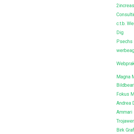
2increa
Consult
c.t.b. 
Dig
Psechs
werbeag
Webprak
Magna M
Bildbear
Fokus M
Andrea 
Ammari
Trojawe
Birk Gra