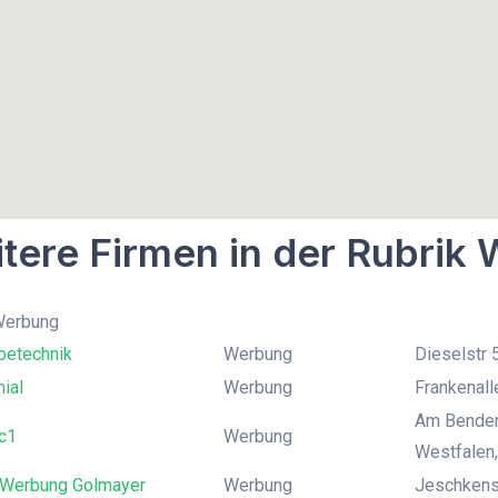
tere Firmen in der Rubrik
 Werbung
betechnik
Werbung
Dieselstr 
ial
Werbung
Frankenall
Am Benden
c1
Werbung
Westfalen,
 Werbung Golmayer
Werbung
Jeschkenst