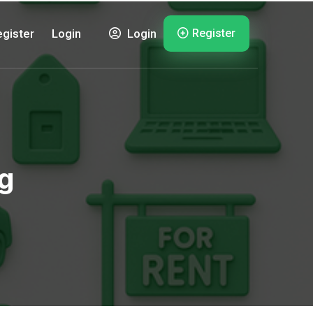
Register
gister
Login
Login
g