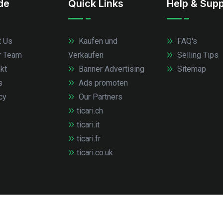
.de
Quick Links
Help & Supp
 Us
Kaufen und
FAQ's
r Team
Verkaufen
Selling Tips
kt
Banner Advertising
Sitemap
s
Ads promoten
cy
Our Partners
ticari.ch
ticari.it
ticari.fr
ticari.co.uk