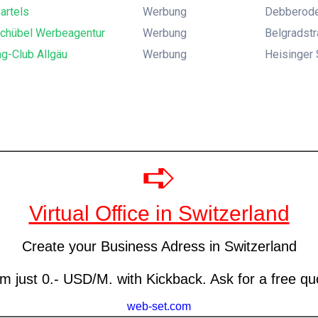
Bartels
Werbung
Debberode
Schübel Werbeagentur
Werbung
Belgradstr
g-Club Allgäu
Werbung
Heisinger 