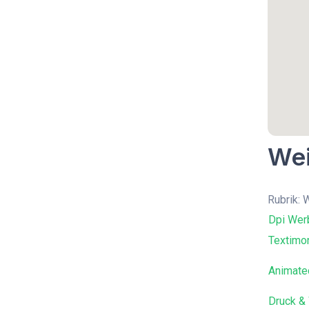
Wei
Rubrik:
Dpi Wer
Textimon
Animate
Druck &