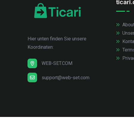
ticari
About
Unse
Hier unten finden Sie unsere
Konta
Koordinaten:
Term
Priva
WEB-SET.COM
support@web-set.com