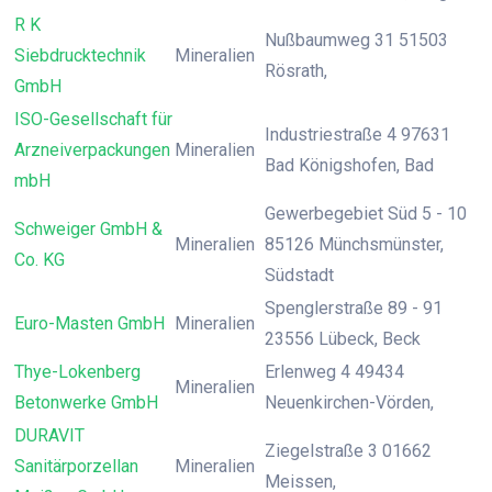
R K
Nußbaumweg 31 51503
Siebdrucktechnik
Mineralien
Rösrath,
GmbH
ISO-Gesellschaft für
Industriestraße 4 97631
Arzneiverpackungen
Mineralien
Bad Königshofen, Bad
mbH
Gewerbegebiet Süd 5 - 10
Schweiger GmbH &
Mineralien
85126 Münchsmünster,
Co. KG
Südstadt
Spenglerstraße 89 - 91
Euro-Masten GmbH
Mineralien
23556 Lübeck, Beck
Thye-Lokenberg
Erlenweg 4 49434
Mineralien
Betonwerke GmbH
Neuenkirchen-Vörden,
DURAVIT
Ziegelstraße 3 01662
Sanitärporzellan
Mineralien
Meissen,