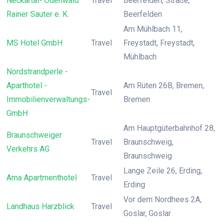
Neckartal- Odenwald
Travel
Beerfelden, Straße,
Rainer Sauter e. K.
Beerfelden
Am Mühlbach 11,
MS Hotel GmbH
Travel
Freystadt, Freystadt,
Mühlbach
Nordstrandperle -
Aparthotel -
Am Rüten 26B, Bremen,
Travel
Immobilienverwaltungs-
Bremen
GmbH
Am Hauptgüterbahnhof 28,
Braunschweiger
Travel
Braunschweig,
Verkehrs AG
Braunschweig
Lange Zeile 26, Erding,
Ama Apartmenthotel
Travel
Erding
Vor dem Nordhees 2A,
Landhaus Harzblick
Travel
Goslar, Goslar