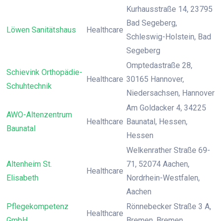
Kurhausstraße 14, 23795
Bad Segeberg,
Löwen Sanitätshaus
Healthcare
Schleswig-Holstein, Bad
Segeberg
Omptedastraße 28,
Schievink Orthopädie-
Healthcare
30165 Hannover,
Schuhtechnik
Niedersachsen, Hannover
Am Goldacker 4, 34225
AWO-Altenzentrum
Healthcare
Baunatal, Hessen,
Baunatal
Hessen
Welkenrather Straße 69-
Altenheim St.
71, 52074 Aachen,
Healthcare
Elisabeth
Nordrhein-Westfalen,
Aachen
Pflegekompetenz
Rönnebecker Straße 3 A,
Healthcare
GmbH
Bremen, Bremen