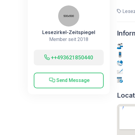
Lesezi
Lesezirkel-Zeitspiegel
Infor
Member seit 2018
++493621850440
Send Message
Locat