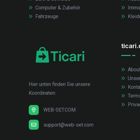
Computer & Zubehör
Immob
Fahrzeuge
Kleid
ticari
About
Unse
Hier unten finden Sie unsere
Konta
Koordinaten:
Term
Priva
WEB-SET.COM
support@web-set.com