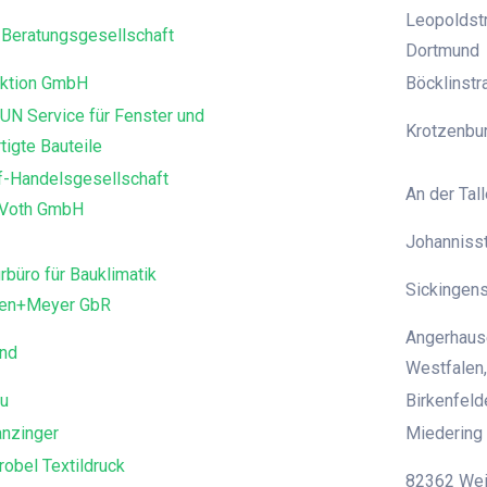
Leopoldstr
Beratungsgesellschaft
Dortmund
ktion GmbH
Böcklinst
UN Service für Fenster und
Krotzenbur
tigte Bauteile
f-Handelsgesellschaft
An der Tall
 Voth GmbH
Johanniss
rbüro für Bauklimatik
Sickingens
den+Meyer GbR
Angerhause
and
Westfalen,
u
Birkenfeld
anzinger
Miedering 
robel Textildruck
82362 Weil