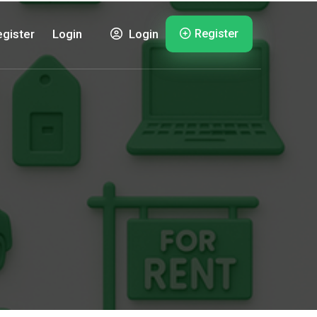
Register
gister
Login
Login