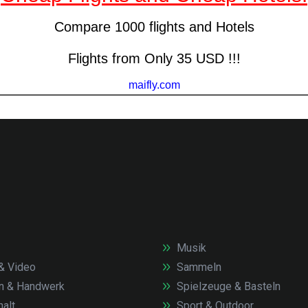
Musik
& Video
Sammeln
n & Handwerk
Spielzeuge & Basteln
alt
Sport & Outdoor