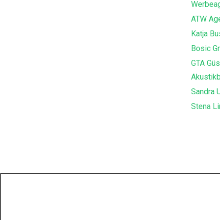
Werbeag
ATW Age
Katja B
Bosic G
GTA Güs
Akustik
Sandra U
Stena Li