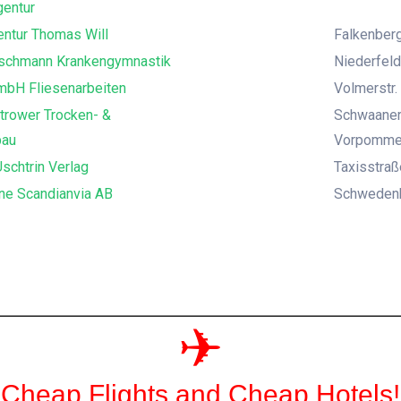
entur
ntur Thomas Will
Falkenberg
uschmann Krankengymnastik
Niederfeld
mbH Fliesenarbeiten
Volmerstr. 
trower Trocken- &
Schwaaner
bau
Vorpomme
schtrin Verlag
Taxisstra
ne Scandianvia AB
Schwedenka