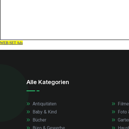
Alle Kategorien
Antiquitäten
Filme
Baby & Kind
Foto 
Bücher
Garte
Büro & Gewerbe
Haush