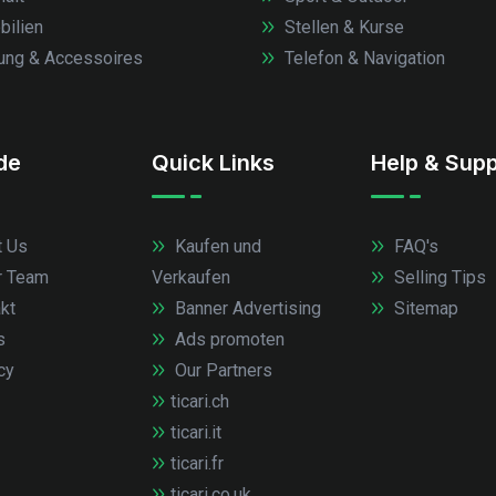
ilien
Stellen & Kurse
ung & Accessoires
Telefon & Navigation
.de
Quick Links
Help & Supp
 Us
Kaufen und
FAQ's
r Team
Verkaufen
Selling Tips
kt
Banner Advertising
Sitemap
s
Ads promoten
cy
Our Partners
ticari.ch
ticari.it
ticari.fr
ticari.co.uk