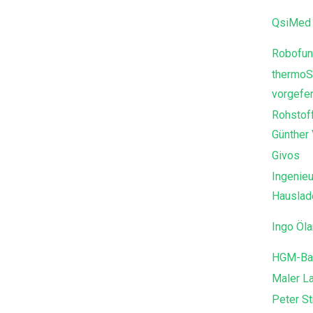
QsiMed 
Robofun
thermoS
vorgefer
Rohstof
Günther
Givos
Ingenieu
Hausla
Ingo Öl
HGM-Ba
Maler L
Peter St