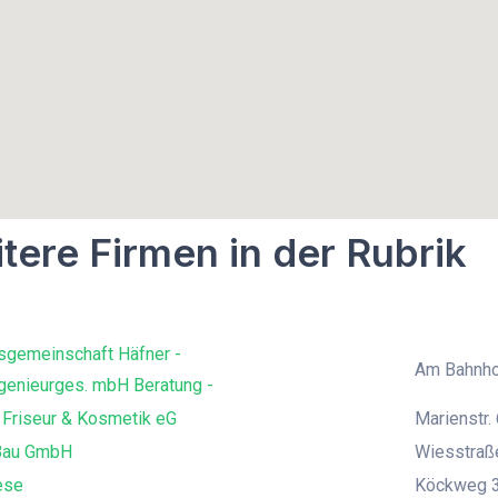
tere Firmen in der Rubrik
sgemeinschaft Häfner -
Am Bahnho
genieurges. mbH Beratung -
 Friseur & Kosmetik eG
Marienstr. 
Bau GmbH
Wiesstraß
ese
Köckweg 3