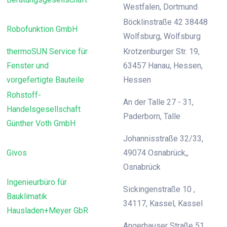
Westfalen, Dortmund
Böcklinstraße 42 38448
Robofunktion GmbH
Wolfsburg, Wolfsburg
thermoSUN Service für
Krotzenburger Str. 19,
Fenster und
63457 Hanau, Hessen,
vorgefertigte Bauteile
Hessen
Rohstoff-
An der Talle 27 - 31,
Handelsgesellschaft
Paderborn, Talle
Günther Voth GmbH
Johannisstraße 32/33,
Givos
49074 Osnabrück,,
Osnabrück
Ingenieurbüro für
Sickingenstraße 10 ,
Bauklimatik
34117, Kassel, Kassel
Hausladen+Meyer GbR
Angerhauser Straße 51,