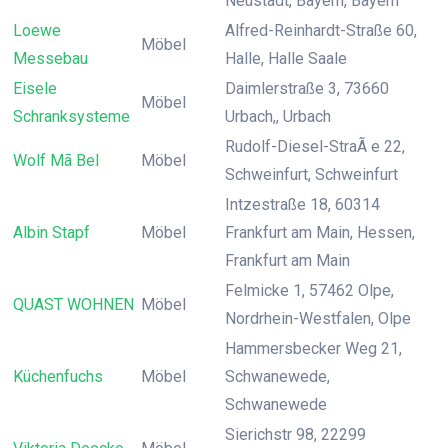
Neustadt, Bayern, Bayern
Loewe
Alfred-Reinhardt-Straße 60,
Möbel
Messebau
Halle, Halle Saale
Eisele
Daimlerstraße 3, 73660
Möbel
Schranksysteme
Urbach,, Urbach
Rudolf-Diesel-StraÃ e 22,
Wolf Mã Bel
Möbel
Schweinfurt, Schweinfurt
Intzestraße 18, 60314
Albin Stapf
Möbel
Frankfurt am Main, Hessen,
Frankfurt am Main
Felmicke 1, 57462 Olpe,
QUAST WOHNEN
Möbel
Nordrhein-Westfalen, Olpe
Hammersbecker Weg 21,
Küchenfuchs
Möbel
Schwanewede,
Schwanewede
Sierichstr 98, 22299