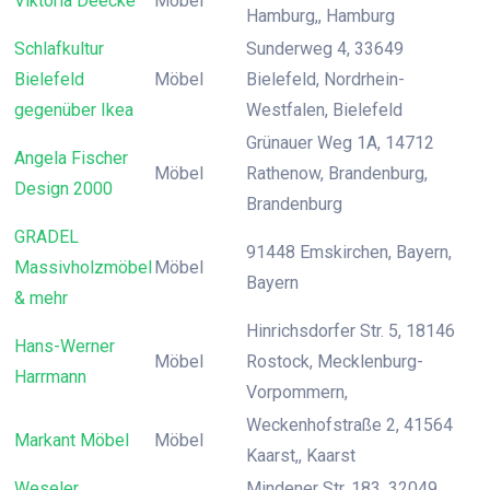
Viktoria Deecke
Möbel
Hamburg,, Hamburg
Schlafkultur
Sunderweg 4, 33649
Bielefeld
Möbel
Bielefeld, Nordrhein-
gegenüber Ikea
Westfalen, Bielefeld
Grünauer Weg 1A, 14712
Angela Fischer
Möbel
Rathenow, Brandenburg,
Design 2000
Brandenburg
GRADEL
91448 Emskirchen, Bayern,
Massivholzmöbel
Möbel
Bayern
& mehr
Hinrichsdorfer Str. 5, 18146
Hans-Werner
Möbel
Rostock, Mecklenburg-
Harrmann
Vorpommern,
Weckenhofstraße 2, 41564
Markant Möbel
Möbel
Kaarst,, Kaarst
Weseler
Mindener Str. 183, 32049